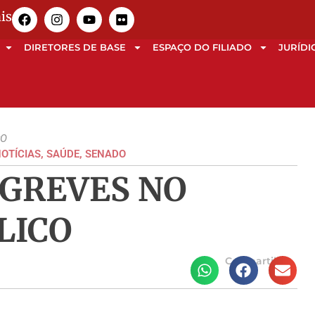
is
DIRETORES DE BASE
ESPAÇO DO FILIADO
JURÍDI
CO
OTÍCIAS
,
SAÚDE
,
SENADO
 GREVES NO
LICO
Compartilhe