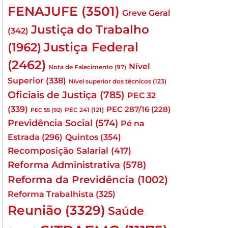
FENAJUFE
(3501)
Greve Geral
Justiça do Trabalho
(342)
Justiça Federal
(1962)
(2462)
Nível
Nota de Falecimento
(97)
Superior
(338)
Nível superior dos técnicos
(123)
Oficiais de Justiça
(785)
PEC 32
(339)
PEC 287/16
(228)
PEC 241
(121)
PEC 55
(92)
Previdência Social
(574)
Pé na
Quintos
(354)
Estrada
(296)
Recomposição Salarial
(417)
Reforma Administrativa
(578)
Reforma da Previdência
(1002)
Reforma Trabalhista
(325)
Reunião
(3329)
Saúde