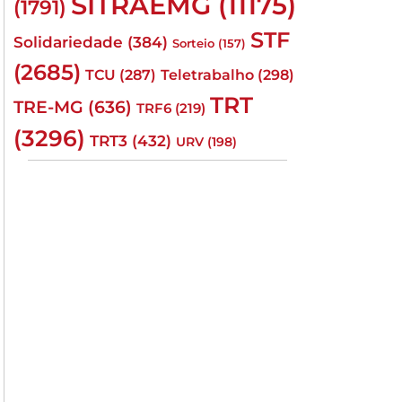
SITRAEMG
(11175)
(1791)
STF
Solidariedade
(384)
Sorteio
(157)
(2685)
TCU
(287)
Teletrabalho
(298)
TRT
TRE-MG
(636)
TRF6
(219)
(3296)
TRT3
(432)
URV
(198)