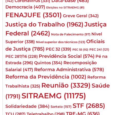
Data-base
(483)
Coronavírus
(331)
(142)
Democracia
(407)
Eleições no SITRAEMG
(81)
FENAJUFE
(3501)
Greve Geral
(342)
Justiça
Justiça do Trabalho
(1962)
Federal
(2462)
Nível
Nota de Falecimento
(97)
Oficiais
Superior
(338)
Nível superior dos técnicos
(123)
de Justiça
(785)
PEC 32
(339)
PEC 241
(121)
PEC 55
(92)
Previdência Social
(574)
Pé na
PEC 287/16
(228)
Quintos
(354)
Recomposição
Estrada
(296)
Reforma Administrativa
(578)
Salarial
(417)
Reforma da Previdência
(1002)
Reforma
Reunião
(3329)
Saúde
Trabalhista
(325)
SITRAEMG
(11175)
(1791)
STF
(2685)
Solidariedade
(384)
Sorteio
(157)
TRE-MG
(636)
TCU
(287)
Teletrabalho
(298)