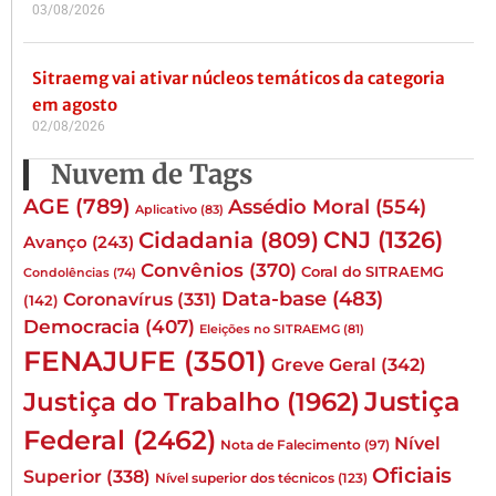
03/08/2026
Sitraemg vai ativar núcleos temáticos da categoria
em agosto
02/08/2026
Nuvem de Tags
AGE
(789)
Assédio Moral
(554)
Aplicativo
(83)
CNJ
(1326)
Cidadania
(809)
Avanço
(243)
Convênios
(370)
Coral do SITRAEMG
Condolências
(74)
Data-base
(483)
Coronavírus
(331)
(142)
Democracia
(407)
Eleições no SITRAEMG
(81)
FENAJUFE
(3501)
Greve Geral
(342)
Justiça
Justiça do Trabalho
(1962)
Federal
(2462)
Nível
Nota de Falecimento
(97)
Oficiais
Superior
(338)
Nível superior dos técnicos
(123)