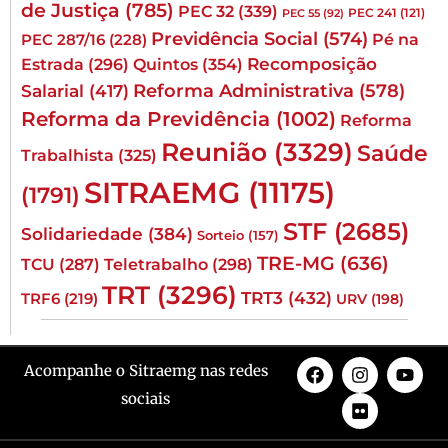
de Justiça
(785)
PEC 32
(339)
PEC 241
(121)
PEC 55
(92)
Previdência Social
(574)
Pé na
PEC 287/16
(228)
Quintos
(354)
Recomposição
Estrada
(296)
Reforma Administrativa
(578)
Salarial
(417)
Reforma da Previdência
(1002)
Reforma
Reunião
(3329)
Saúde
Trabalhista
(325)
SITRAEMG
(11175)
(1791)
STF
(2685)
Solidariedade
(384)
Sorteio
(157)
TRE-MG
(636)
TCU
(287)
Teletrabalho
(298)
TRT
(3296)
TRT3
(432)
TRF6
(219)
URV
(198)
Acompanhe o Sitraemg nas redes
sociais