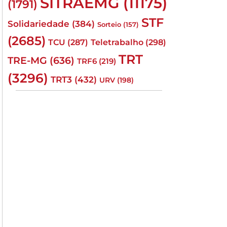
SITRAEMG
(11175)
(1791)
STF
Solidariedade
(384)
Sorteio
(157)
(2685)
TCU
(287)
Teletrabalho
(298)
TRT
TRE-MG
(636)
TRF6
(219)
(3296)
TRT3
(432)
URV
(198)