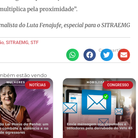
e multiplica pela proximidade”.
ornalista do Luta Fenajufe, especial para o SITRAEMG
ão
,
SITRAEMG
,
STF
Compartilhe
ambém estão vendo
NOTÍCIAS
CONGRESSO