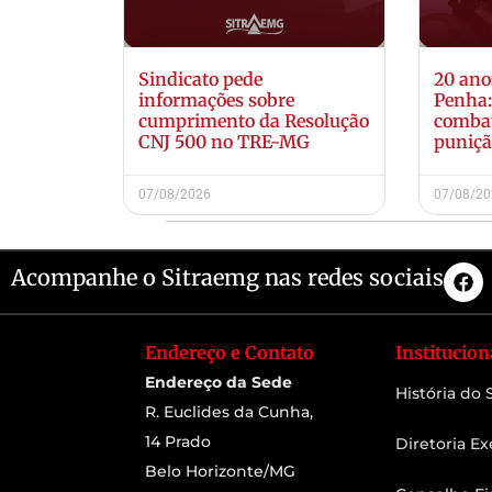
Sindicato pede
20 ano
informações sobre
Penha
cumprimento da Resolução
combat
CNJ 500 no TRE-MG
puniçã
07/08/2026
07/08/2
Acompanhe o Sitraemg nas redes sociais
Endereço e Contato
Institucion
Endereço da Sede
História do
R. Euclides da Cunha,
14 Prado
Diretoria Ex
Belo Horizonte/MG