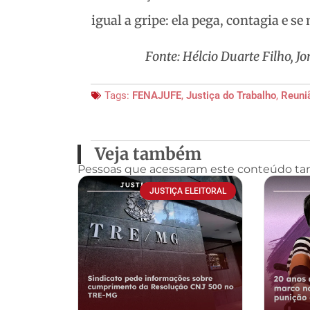
igual a gripe: ela pega, contagia e s
Fonte: Hélcio Duarte Filho, J
Tags:
FENAJUFE
,
Justiça do Trabalho
,
Reuni
Veja também
Pessoas que acessaram este conteúdo t
JUSTIÇA ELEITORAL