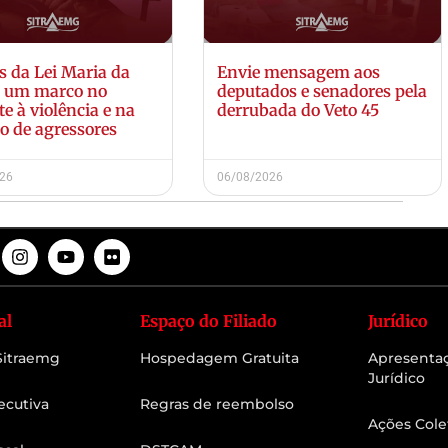
s da Lei Maria da
Envie mensagem aos
: um marco no
deputados e senadores pela
e à violência e na
derrubada do Veto 45
o de agressores
026
06/08/2026
al
Espaço do Filiado
Jurídico
 Sitraemg
Hospedagem Gratuita
Apresenta
Jurídico
ecutiva
Regras de reembolso
Ações Cole