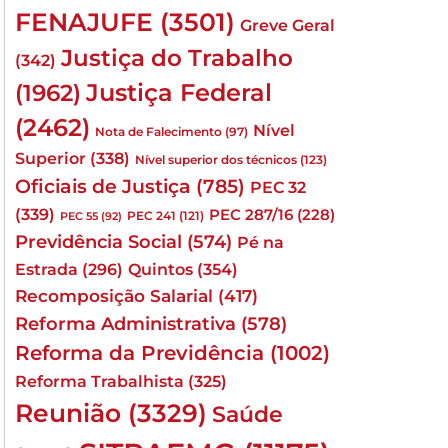
FENAJUFE
(3501)
Greve Geral
Justiça do Trabalho
(342)
Justiça Federal
(1962)
(2462)
Nível
Nota de Falecimento
(97)
Superior
(338)
Nível superior dos técnicos
(123)
Oficiais de Justiça
(785)
PEC 32
(339)
PEC 287/16
(228)
PEC 241
(121)
PEC 55
(92)
Previdência Social
(574)
Pé na
Quintos
(354)
Estrada
(296)
Recomposição Salarial
(417)
Reforma Administrativa
(578)
Reforma da Previdência
(1002)
Reforma Trabalhista
(325)
Reunião
(3329)
Saúde