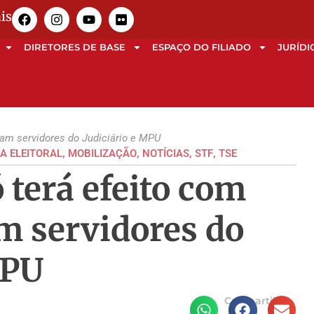
is
DIRETORES DE BASE
ESPAÇO DO FILIADO
JURÍDI
mam servidores do Judiciário e MPU
A ELEITORAL
,
MOBILIZAÇÃO
,
NOTÍCIAS
,
STF
,
TSE
 terá efeito com
m servidores do
MPU
Compartilhe