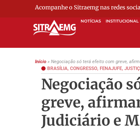
Acompanhe o Sitraemg nas redes socia
NOTÍCIAS
INSTITUCIONAL
Início
»
Negociação só terá efeito com greve, afir
BRASÍLIA
,
CONGRESSO
,
FENAJUFE
,
JUSTIÇ
Negociação só
greve, afirma
Judiciário e 