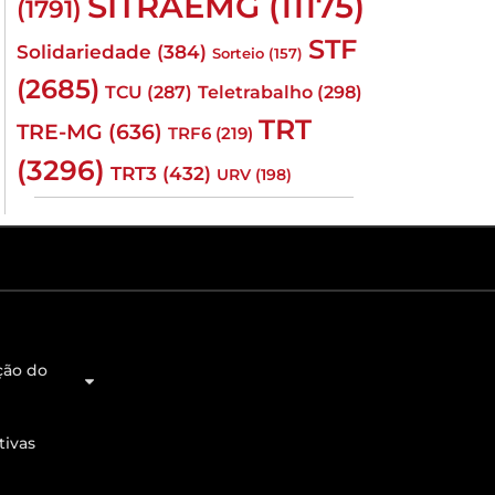
SITRAEMG
(11175)
(1791)
STF
Solidariedade
(384)
Sorteio
(157)
(2685)
TCU
(287)
Teletrabalho
(298)
TRT
TRE-MG
(636)
TRF6
(219)
(3296)
TRT3
(432)
URV
(198)
ção do
tivas