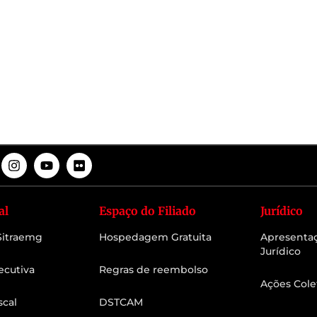
al
Espaço do Filiado
Jurídico
 Sitraemg
Hospedagem Gratuita
Apresenta
Jurídico
ecutiva
Regras de reembolso
Ações Cole
scal
DSTCAM