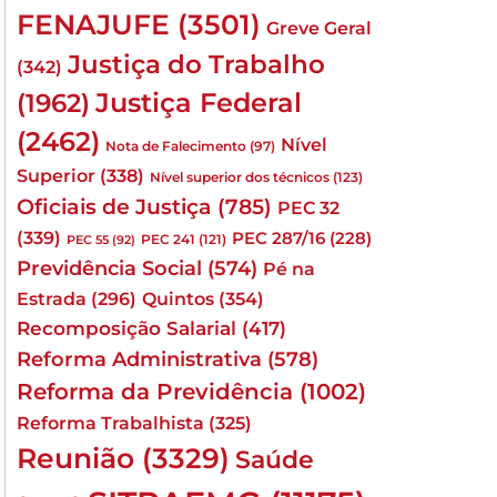
FENAJUFE
(3501)
Greve Geral
Justiça do Trabalho
(342)
Justiça Federal
(1962)
(2462)
Nível
Nota de Falecimento
(97)
Superior
(338)
Nível superior dos técnicos
(123)
Oficiais de Justiça
(785)
PEC 32
(339)
PEC 287/16
(228)
PEC 241
(121)
PEC 55
(92)
Previdência Social
(574)
Pé na
Quintos
(354)
Estrada
(296)
Recomposição Salarial
(417)
Reforma Administrativa
(578)
Reforma da Previdência
(1002)
Reforma Trabalhista
(325)
Reunião
(3329)
Saúde