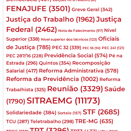
Eleições no SITRAEMG
(81)
FENAJUFE
(3501)
Greve Geral
(342)
Justiça
Justiça do Trabalho
(1962)
Federal
(2462)
Nível
Nota de Falecimento
(97)
Oficiais
Superior
(338)
Nível superior dos técnicos
(123)
de Justiça
(785)
PEC 32
(339)
PEC 241
(121)
PEC 55
(92)
Previdência Social
(574)
Pé na
PEC 287/16
(228)
Quintos
(354)
Recomposição
Estrada
(296)
Reforma Administrativa
(578)
Salarial
(417)
Reforma da Previdência
(1002)
Reforma
Reunião
(3329)
Saúde
Trabalhista
(325)
SITRAEMG
(11173)
(1790)
STF
(2685)
Solidariedade
(384)
Sorteio
(157)
TRE-MG
(635)
TCU
(287)
Teletrabalho
(298)
TRT
(3296)