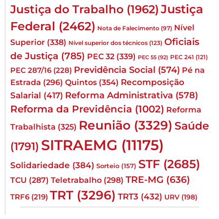
Justiça
Justiça do Trabalho
(1962)
Federal
(2462)
Nível
Nota de Falecimento
(97)
Oficiais
Superior
(338)
Nível superior dos técnicos
(123)
de Justiça
(785)
PEC 32
(339)
PEC 241
(121)
PEC 55
(92)
Previdência Social
(574)
Pé na
PEC 287/16
(228)
Quintos
(354)
Recomposição
Estrada
(296)
Reforma Administrativa
(578)
Salarial
(417)
Reforma da Previdência
(1002)
Reforma
Reunião
(3329)
Saúde
Trabalhista
(325)
SITRAEMG
(11175)
(1791)
STF
(2685)
Solidariedade
(384)
Sorteio
(157)
TRE-MG
(636)
TCU
(287)
Teletrabalho
(298)
TRT
(3296)
TRT3
(432)
TRF6
(219)
URV
(198)