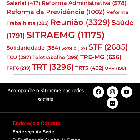
Reforma Administrativa
(578)
Salarial
(417)
Reforma da Previdência
(1002)
Reforma
Reunião
(3329)
Saúde
Trabalhista
(325)
SITRAEMG
(11175)
(1791)
STF
(2685)
Solidariedade
(384)
Sorteio
(157)
TRE-MG
(636)
TCU
(287)
Teletrabalho
(298)
TRT
(3296)
TRT3
(432)
TRF6
(219)
URV
(198)
Acompanhe o Sitraemg nas redes
sociais
Endereço e Contato
Endereço da Sede