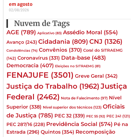
em agosto
02/08/2026
Nuvem de Tags
AGE
(789)
Assédio Moral
(554)
Aplicativo
(83)
CNJ
(1326)
Cidadania
(809)
Avanço
(243)
Convênios
(370)
Coral do SITRAEMG
Condolências
(74)
Data-base
(483)
Coronavírus
(331)
(142)
Democracia
(407)
Eleições no SITRAEMG
(81)
FENAJUFE
(3501)
Greve Geral
(342)
Justiça
Justiça do Trabalho
(1962)
Federal
(2462)
Nível
Nota de Falecimento
(97)
Oficiais
Superior
(338)
Nível superior dos técnicos
(123)
de Justiça
(785)
PEC 32
(339)
PEC 241
(121)
PEC 55
(92)
Previdência Social
(574)
Pé na
PEC 287/16
(228)
Quintos
(354)
Recomposição
Estrada
(296)