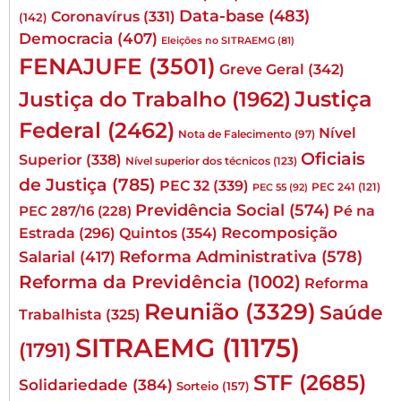
Data-base
(483)
Coronavírus
(331)
(142)
Democracia
(407)
Eleições no SITRAEMG
(81)
FENAJUFE
(3501)
Greve Geral
(342)
Justiça
Justiça do Trabalho
(1962)
Federal
(2462)
Nível
Nota de Falecimento
(97)
Oficiais
Superior
(338)
Nível superior dos técnicos
(123)
de Justiça
(785)
PEC 32
(339)
PEC 241
(121)
PEC 55
(92)
Previdência Social
(574)
Pé na
PEC 287/16
(228)
Quintos
(354)
Recomposição
Estrada
(296)
Reforma Administrativa
(578)
Salarial
(417)
Reforma da Previdência
(1002)
Reforma
Reunião
(3329)
Saúde
Trabalhista
(325)
SITRAEMG
(11175)
(1791)
STF
(2685)
Solidariedade
(384)
Sorteio
(157)