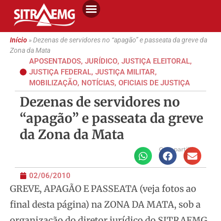
Início
»
Dezenas de servidores no “apagão” e passeata da greve da
Zona da Mata
APOSENTADOS
,
JURÍDICO
,
JUSTIÇA ELEITORAL
,
JUSTIÇA FEDERAL
,
JUSTIÇA MILITAR
,
MOBILIZAÇÃO
,
NOTÍCIAS
,
OFICIAIS DE JUSTIÇA
Dezenas de servidores no
“apagão” e passeata da greve
da Zona da Mata
Compartilhe
02/06/2010
GREVE, APAGÃO E PASSEATA (veja fotos ao
final desta página) na ZONA DA MATA, sob a
organização do diretor jurídico do SITRAEMG