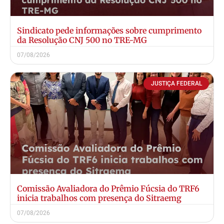
Sindicato pede informações sobre cumprimento
da Resolução CNJ 500 no TRE-MG
07/08/2026
JUSTIÇA FEDERAL
Comissão Avaliadora do Prêmio Fúcsia do TRF6
inicia trabalhos com presença do Sitraemg
07/08/2026