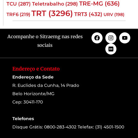
TRE-MG
(636)
TCU
(287)
Teletrabalho
(298)
TRT
(3296)
TRT3
(432)
TRF6
(219)
URV
(198)
Acompanhe o Sitraemg nas redes
sociais
Endereço e Contato
Endereço da Sede
R. Euclides da Cunha, 14 Prado
Belo Horizonte/MG
Cep: 30411-170
Telefones
Disque Grátis: 0800-283-4302 Telefax: (31) 4501-1500