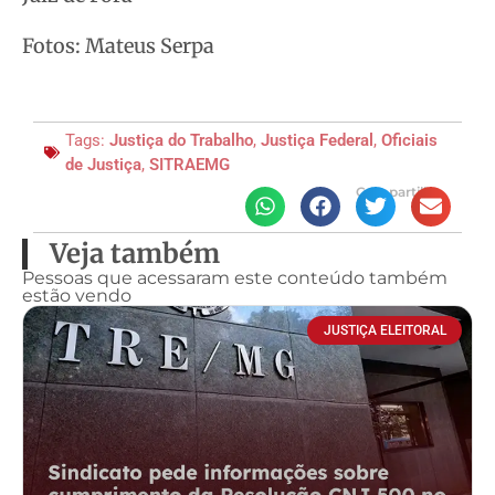
Fotos: Mateus Serpa
Tags:
Justiça do Trabalho
,
Justiça Federal
,
Oficiais
de Justiça
,
SITRAEMG
Compartilhe
Veja também
Pessoas que acessaram este conteúdo também
estão vendo
JUSTIÇA ELEITORAL