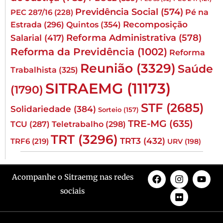
Previdência Social
(574)
Pé na
PEC 287/16
(228)
Quintos
(354)
Recomposição
Estrada
(296)
Reforma Administrativa
(578)
Salarial
(417)
Reforma da Previdência
(1002)
Reforma
Reunião
(3329)
Saúde
Trabalhista
(325)
SITRAEMG
(11173)
(1790)
STF
(2685)
Solidariedade
(384)
Sorteio
(157)
TRE-MG
(635)
TCU
(287)
Teletrabalho
(298)
TRT
(3296)
TRT3
(432)
TRF6
(219)
URV
(198)
Acompanhe o Sitraemg nas redes
sociais