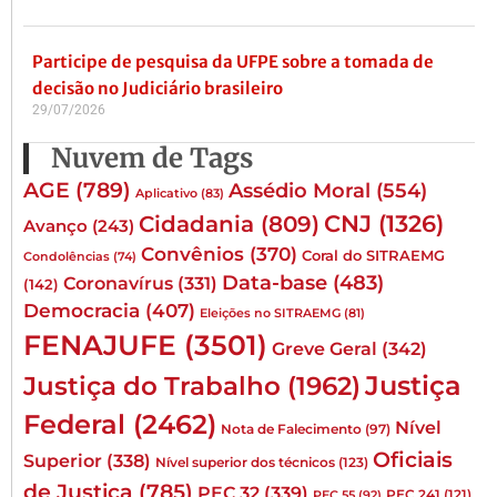
Participe de pesquisa da UFPE sobre a tomada de
decisão no Judiciário brasileiro
29/07/2026
Nuvem de Tags
AGE
(789)
Assédio Moral
(554)
Aplicativo
(83)
CNJ
(1326)
Cidadania
(809)
Avanço
(243)
Convênios
(370)
Coral do SITRAEMG
Condolências
(74)
Data-base
(483)
Coronavírus
(331)
(142)
Democracia
(407)
Eleições no SITRAEMG
(81)
FENAJUFE
(3501)
Greve Geral
(342)
Justiça
Justiça do Trabalho
(1962)
Federal
(2462)
Nível
Nota de Falecimento
(97)
Oficiais
Superior
(338)
Nível superior dos técnicos
(123)
de Justiça
(785)
PEC 32
(339)
PEC 241
(121)
PEC 55
(92)