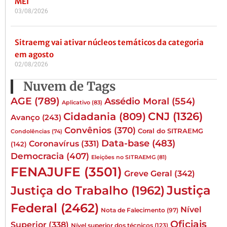
MEI
03/08/2026
Sitraemg vai ativar núcleos temáticos da categoria
em agosto
02/08/2026
Nuvem de Tags
AGE
(789)
Assédio Moral
(554)
Aplicativo
(83)
CNJ
(1326)
Cidadania
(809)
Avanço
(243)
Convênios
(370)
Coral do SITRAEMG
Condolências
(74)
Data-base
(483)
Coronavírus
(331)
(142)
Democracia
(407)
Eleições no SITRAEMG
(81)
FENAJUFE
(3501)
Greve Geral
(342)
Justiça
Justiça do Trabalho
(1962)
Federal
(2462)
Nível
Nota de Falecimento
(97)
Oficiais
Superior
(338)
Nível superior dos técnicos
(123)