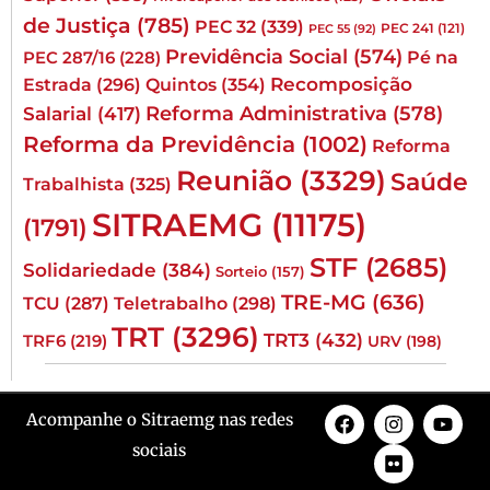
de Justiça
(785)
PEC 32
(339)
PEC 241
(121)
PEC 55
(92)
Previdência Social
(574)
Pé na
PEC 287/16
(228)
Quintos
(354)
Recomposição
Estrada
(296)
Reforma Administrativa
(578)
Salarial
(417)
Reforma da Previdência
(1002)
Reforma
Reunião
(3329)
Saúde
Trabalhista
(325)
SITRAEMG
(11175)
(1791)
STF
(2685)
Solidariedade
(384)
Sorteio
(157)
TRE-MG
(636)
TCU
(287)
Teletrabalho
(298)
TRT
(3296)
TRT3
(432)
TRF6
(219)
URV
(198)
Acompanhe o Sitraemg nas redes
sociais