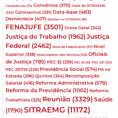
Convênios
(370)
Coral do SITRAEMG
Condolências
(74)
Data-base
(483)
Coronavírus
(331)
(142)
Democracia
(407)
Eleições no SITRAEMG
(81)
FENAJUFE
(3501)
Greve Geral
(342)
Justiça
Justiça do Trabalho
(1962)
Federal
(2462)
Nível
Nota de Falecimento
(97)
Oficiais
Superior
(338)
Nível superior dos técnicos
(123)
de Justiça
(785)
PEC 32
(339)
PEC 241
(121)
PEC 55
(92)
Previdência Social
(574)
Pé na
PEC 287/16
(228)
Quintos
(354)
Recomposição
Estrada
(296)
Reforma Administrativa
(578)
Salarial
(416)
Reforma da Previdência
(1002)
Reforma
Reunião
(3329)
Saúde
Trabalhista
(325)
SITRAEMG
(11172)
(1790)