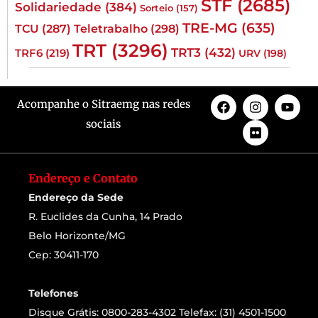
STF
(2685)
Solidariedade
(384)
Sorteio
(157)
TRE-MG
(635)
TCU
(287)
Teletrabalho
(298)
TRT
(3296)
TRT3
(432)
TRF6
(219)
URV
(198)
Acompanhe o Sitraemg nas redes
sociais
Endereço e Contato
Endereço da Sede
R. Euclides da Cunha, 14 Prado
Belo Horizonte/MG
Cep: 30411-170
Telefones
Disque Grátis: 0800-283-4302 Telefax: (31) 4501-1500