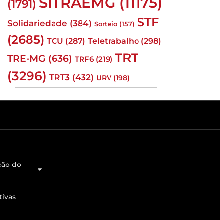
SITRAEMG
(11175)
(1791)
STF
Solidariedade
(384)
Sorteio
(157)
(2685)
TCU
(287)
Teletrabalho
(298)
TRT
TRE-MG
(636)
TRF6
(219)
(3296)
TRT3
(432)
URV
(198)
ção do
tivas