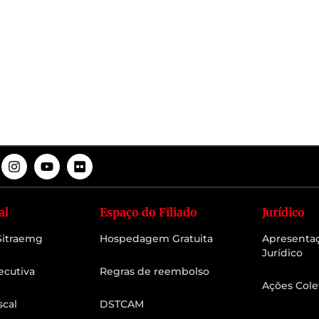
al
Espaço do Filiado
Jurídico
 Sitraemg
Hospedagem Gratuita
Apresenta
Jurídico
ecutiva
Regras de reembolso
Ações Cole
scal
DSTCAM