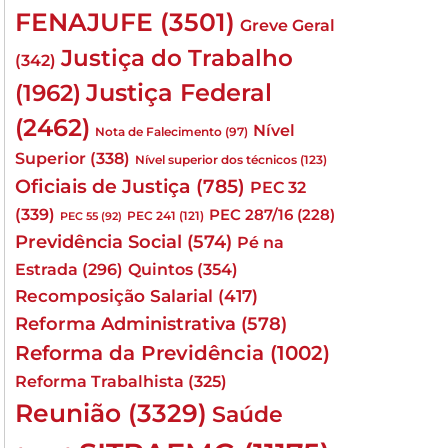
FENAJUFE
(3501)
Greve Geral
Justiça do Trabalho
(342)
Justiça Federal
(1962)
(2462)
Nível
Nota de Falecimento
(97)
Superior
(338)
Nível superior dos técnicos
(123)
Oficiais de Justiça
(785)
PEC 32
(339)
PEC 287/16
(228)
PEC 241
(121)
PEC 55
(92)
Previdência Social
(574)
Pé na
Quintos
(354)
Estrada
(296)
Recomposição Salarial
(417)
Reforma Administrativa
(578)
Reforma da Previdência
(1002)
Reforma Trabalhista
(325)
Reunião
(3329)
Saúde