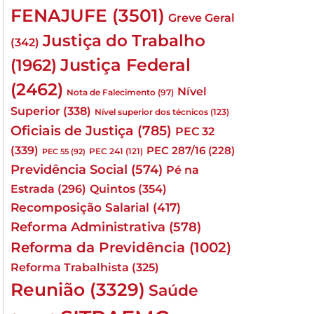
FENAJUFE
(3501)
Greve Geral
Justiça do Trabalho
(342)
Justiça Federal
(1962)
(2462)
Nível
Nota de Falecimento
(97)
Superior
(338)
Nível superior dos técnicos
(123)
Oficiais de Justiça
(785)
PEC 32
(339)
PEC 287/16
(228)
PEC 241
(121)
PEC 55
(92)
Previdência Social
(574)
Pé na
Quintos
(354)
Estrada
(296)
Recomposição Salarial
(417)
Reforma Administrativa
(578)
Reforma da Previdência
(1002)
Reforma Trabalhista
(325)
Reunião
(3329)
Saúde