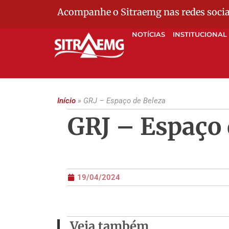
Acompanhe o Sitraemg nas redes socia
NOTÍCIAS
INSTITUCIONAL
Início
»
GRJ – Espaço de Beleza
GRJ – Espaço 
19/04/2024
Veja também