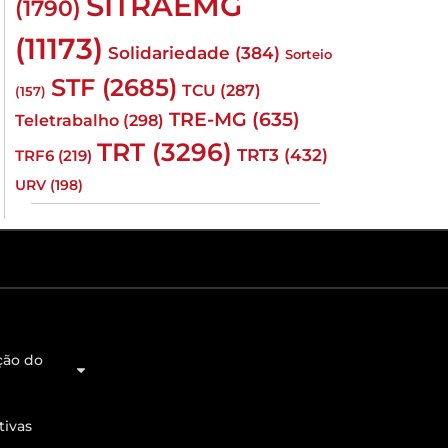
SITRAEMG
(1790)
(11173)
Solidariedade
(384)
Sorteio
STF
(2685)
TCU
(287)
(157)
TRE-MG
(635)
Teletrabalho
(298)
TRT
(3296)
TRT3
(432)
TRF6
(219)
URV
(198)
ção do
tivas