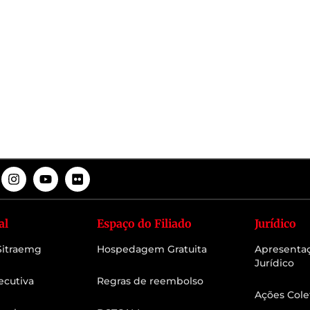
al
Espaço do Filiado
Jurídico
 Sitraemg
Hospedagem Gratuita
Apresenta
Jurídico
ecutiva
Regras de reembolso
Ações Cole