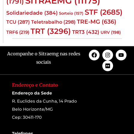
SITRAEMG
(11175)
(1791)
STF
(2685)
Solidariedade
(384)
Sorteio
(157)
TRE-MG
(636)
TCU
(287)
Teletrabalho
(298)
TRT
(3296)
TRT3
(432)
TRF6
(219)
URV
(198)
Acompanhe o Sitraemg nas redes
sociais
Endereço e Contato
Endereço da Sede
R. Euclides da Cunha, 14 Prado
Belo Horizonte/MG
Cep: 30411-170
Telefones