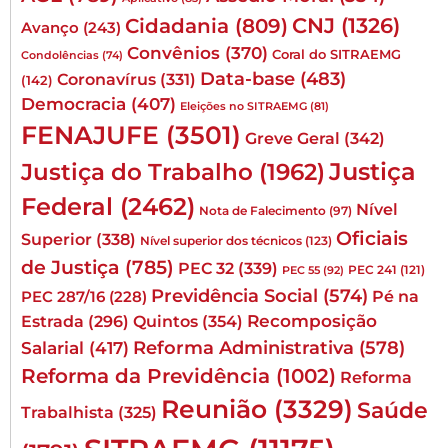
CNJ
(1326)
Cidadania
(809)
Avanço
(243)
Convênios
(370)
Coral do SITRAEMG
Condolências
(74)
Data-base
(483)
Coronavírus
(331)
(142)
Democracia
(407)
Eleições no SITRAEMG
(81)
FENAJUFE
(3501)
Greve Geral
(342)
Justiça
Justiça do Trabalho
(1962)
Federal
(2462)
Nível
Nota de Falecimento
(97)
Oficiais
Superior
(338)
Nível superior dos técnicos
(123)
de Justiça
(785)
PEC 32
(339)
PEC 241
(121)
PEC 55
(92)
Previdência Social
(574)
Pé na
PEC 287/16
(228)
Quintos
(354)
Recomposição
Estrada
(296)
Reforma Administrativa
(578)
Salarial
(417)
Reforma da Previdência
(1002)
Reforma
Reunião
(3329)
Saúde
Trabalhista
(325)