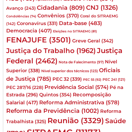
CNJ
(1326)
Cidadania
(809)
Avanço
(243)
Convênios
(370)
Coral do SITRAEMG
Condolências
(74)
Data-base
(483)
Coronavírus
(331)
(142)
Democracia
(407)
Eleições no SITRAEMG
(81)
FENAJUFE
(3501)
Greve Geral
(342)
Justiça
Justiça do Trabalho
(1962)
Federal
(2462)
Nível
Nota de Falecimento
(97)
Oficiais
Superior
(338)
Nível superior dos técnicos
(123)
de Justiça
(785)
PEC 32
(339)
PEC 241
(121)
PEC 55
(92)
Previdência Social
(574)
Pé na
PEC 287/16
(228)
Quintos
(354)
Recomposição
Estrada
(296)
Reforma Administrativa
(578)
Salarial
(417)
Reforma da Previdência
(1002)
Reforma
Reunião
(3329)
Saúde
Trabalhista
(325)