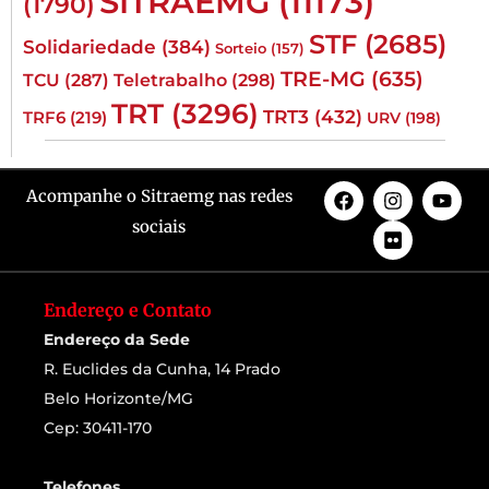
SITRAEMG
(11173)
(1790)
STF
(2685)
Solidariedade
(384)
Sorteio
(157)
TRE-MG
(635)
TCU
(287)
Teletrabalho
(298)
TRT
(3296)
TRT3
(432)
TRF6
(219)
URV
(198)
Acompanhe o Sitraemg nas redes
sociais
Endereço e Contato
Endereço da Sede
R. Euclides da Cunha, 14 Prado
Belo Horizonte/MG
Cep: 30411-170
Telefones