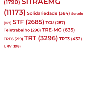
SITRAEMG
(1790)
(11173)
Solidariedade
(384)
Sorteio
STF
(2685)
TCU
(287)
(157)
TRE-MG
(635)
Teletrabalho
(298)
TRT
(3296)
TRT3
(432)
TRF6
(219)
URV
(198)