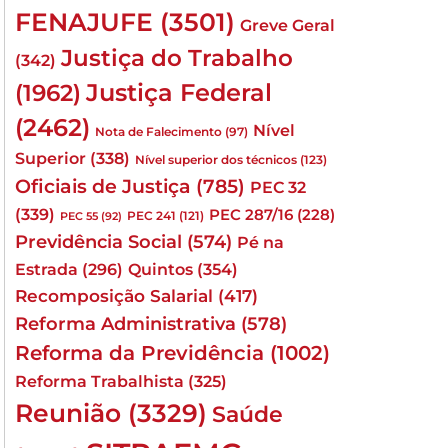
FENAJUFE
(3501)
Greve Geral
Justiça do Trabalho
(342)
Justiça Federal
(1962)
(2462)
Nível
Nota de Falecimento
(97)
Superior
(338)
Nível superior dos técnicos
(123)
Oficiais de Justiça
(785)
PEC 32
(339)
PEC 287/16
(228)
PEC 241
(121)
PEC 55
(92)
Previdência Social
(574)
Pé na
Quintos
(354)
Estrada
(296)
Recomposição Salarial
(417)
Reforma Administrativa
(578)
Reforma da Previdência
(1002)
Reforma Trabalhista
(325)
Reunião
(3329)
Saúde