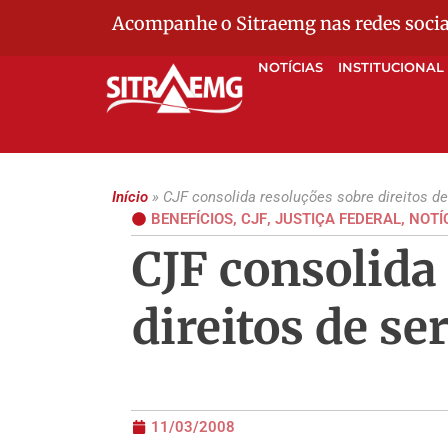
Acompanhe o Sitraemg nas redes socia
NOTÍCIAS
INSTITUCIONAL
Início
»
CJF consolida resoluções sobre direitos de
BENEFÍCIOS
,
CJF
,
JUSTIÇA FEDERAL
,
NOTÍ
CJF consolida
direitos de se
11/03/2008