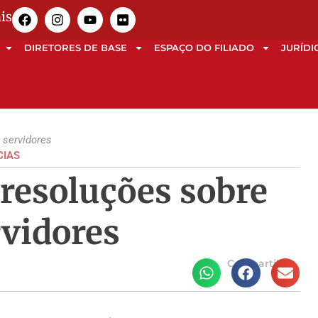
is
DIRETORES DE BASE
ESPAÇO DO FILIADO
JURÍDI
 servidores
CIAS
 resoluções sobre
rvidores
Compartilhe