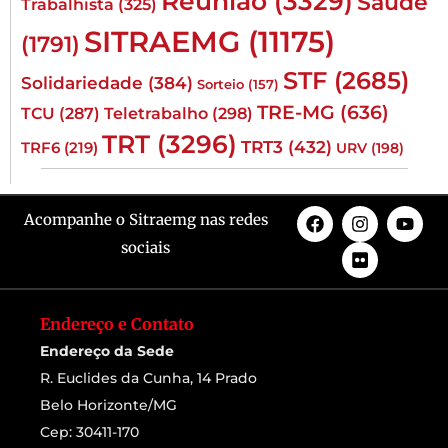
Reunião
(3329)
Saúde
Trabalhista
(325)
SITRAEMG
(11175)
(1791)
STF
(2685)
Solidariedade
(384)
Sorteio
(157)
TRE-MG
(636)
TCU
(287)
Teletrabalho
(298)
TRT
(3296)
TRT3
(432)
TRF6
(219)
URV
(198)
Acompanhe o Sitraemg nas redes
sociais
Endereço e Contato
Endereço da Sede
R. Euclides da Cunha, 14 Prado
Belo Horizonte/MG
Cep: 30411-170