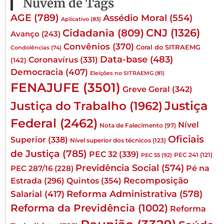
Nuvem de Tags
AGE
(789)
Assédio Moral
(554)
Aplicativo
(83)
CNJ
(1326)
Cidadania
(809)
Avanço
(243)
Convênios
(370)
Coral do SITRAEMG
Condolências
(74)
Data-base
(483)
Coronavírus
(331)
(142)
Democracia
(407)
Eleições no SITRAEMG
(81)
FENAJUFE
(3501)
Greve Geral
(342)
Justiça
Justiça do Trabalho
(1962)
Federal
(2462)
Nível
Nota de Falecimento
(97)
Oficiais
Superior
(338)
Nível superior dos técnicos
(123)
de Justiça
(785)
PEC 32
(339)
PEC 241
(121)
PEC 55
(92)
Previdência Social
(574)
Pé na
PEC 287/16
(228)
Quintos
(354)
Recomposição
Estrada
(296)
Reforma Administrativa
(578)
Salarial
(417)
Reforma da Previdência
(1002)
Reforma