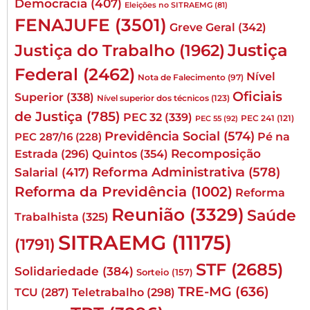
Democracia
(407)
Eleições no SITRAEMG
(81)
FENAJUFE
(3501)
Greve Geral
(342)
Justiça
Justiça do Trabalho
(1962)
Federal
(2462)
Nível
Nota de Falecimento
(97)
Oficiais
Superior
(338)
Nível superior dos técnicos
(123)
de Justiça
(785)
PEC 32
(339)
PEC 241
(121)
PEC 55
(92)
Previdência Social
(574)
Pé na
PEC 287/16
(228)
Quintos
(354)
Recomposição
Estrada
(296)
Reforma Administrativa
(578)
Salarial
(417)
Reforma da Previdência
(1002)
Reforma
Reunião
(3329)
Saúde
Trabalhista
(325)
SITRAEMG
(11175)
(1791)
STF
(2685)
Solidariedade
(384)
Sorteio
(157)
TRE-MG
(636)
TCU
(287)
Teletrabalho
(298)