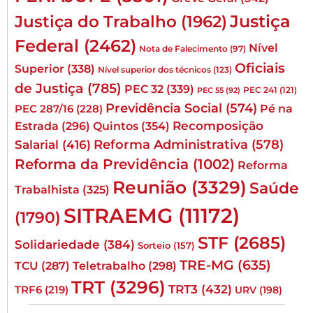
Justiça
Justiça do Trabalho
(1962)
Federal
(2462)
Nível
Nota de Falecimento
(97)
Oficiais
Superior
(338)
Nível superior dos técnicos
(123)
de Justiça
(785)
PEC 32
(339)
PEC 241
(121)
PEC 55
(92)
Previdência Social
(574)
Pé na
PEC 287/16
(228)
Quintos
(354)
Recomposição
Estrada
(296)
Reforma Administrativa
(578)
Salarial
(416)
Reforma da Previdência
(1002)
Reforma
Reunião
(3329)
Saúde
Trabalhista
(325)
SITRAEMG
(11172)
(1790)
STF
(2685)
Solidariedade
(384)
Sorteio
(157)
TRE-MG
(635)
TCU
(287)
Teletrabalho
(298)
TRT
(3296)
TRT3
(432)
TRF6
(219)
URV
(198)