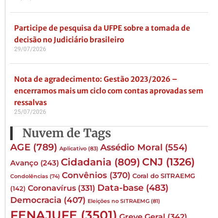
Participe de pesquisa da UFPE sobre a tomada de
decisão no Judiciário brasileiro
29/07/2026
Nota de agradecimento: Gestão 2023/2026 –
encerramos mais um ciclo com contas aprovadas sem
ressalvas
25/07/2026
Nuvem de Tags
AGE
(789)
Assédio Moral
(554)
Aplicativo
(83)
CNJ
(1326)
Cidadania
(809)
Avanço
(243)
Convênios
(370)
Coral do SITRAEMG
Condolências
(74)
Data-base
(483)
Coronavírus
(331)
(142)
Democracia
(407)
Eleições no SITRAEMG
(81)
FENAJUFE
(3501)
Greve Geral
(342)