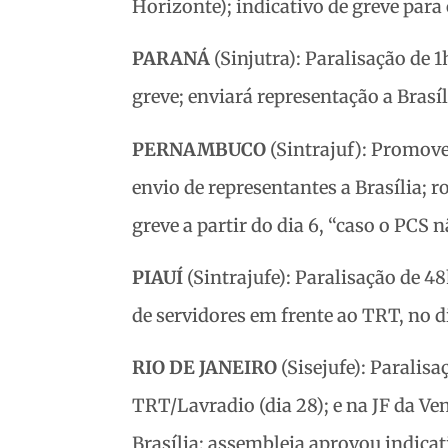
Horizonte); indicativo de greve para 
PARANÁ
(Sinjutra): Paralisação de 1
greve; enviará representação a Brasíl
PERNAMBUCO
(Sintrajuf): Promover
envio de representantes a Brasília; r
greve a partir do dia 6, “caso o PCS
PIAUÍ
(Sintrajufe): Paralisação de 48
de servidores em frente ao TRT, no di
RIO DE JANEIRO
(Sisejufe): Paralisa
TRT/Lavradio (dia 28); e na JF da Ven
Brasília; assembleia aprovou indicat