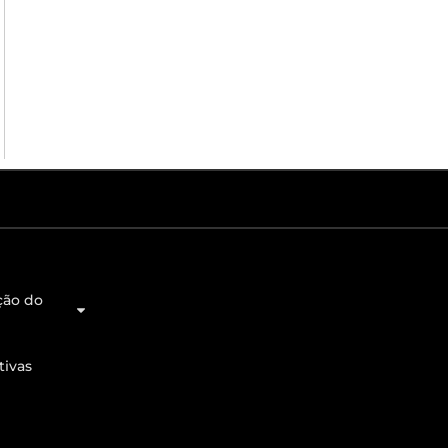
ção do
tivas