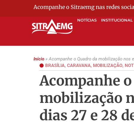
Acompanhe o Sitraemg nas redes socia
NOTÍCIAS
INSTITUCIONAL
Início
»
Acompanhe o Quadro da mobilização nos est
BRASÍLIA
,
CARAVANA
,
MOBILIZAÇÃO
,
NOT
Acompanhe o 
mobilização n
dias 27 e 28 d