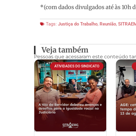
*(com dados divulgados até às 10h d
Tags:
Justiça do Trabalho
,
Reunião
,
SITRAE
Veja também
Pessoas que acessaram este conteúdo t
ATIVIDADES DO SINDICATO