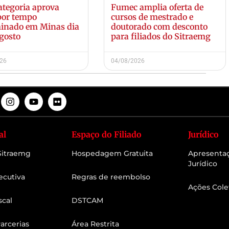
ategoria aprova
Fumec amplia oferta de
por tempo
cursos de mestrado e
inado em Minas dia
doutorado com desconto
agosto
para filiados do Sitraemg
026
04/08/2026
al
Espaço do Filiado
Jurídico
 Sitraemg
Hospedagem Gratuita
Apresenta
Jurídico
ecutiva
Regras de reembolso
Ações Cole
scal
DSTCAM
arcerias
Área Restrita