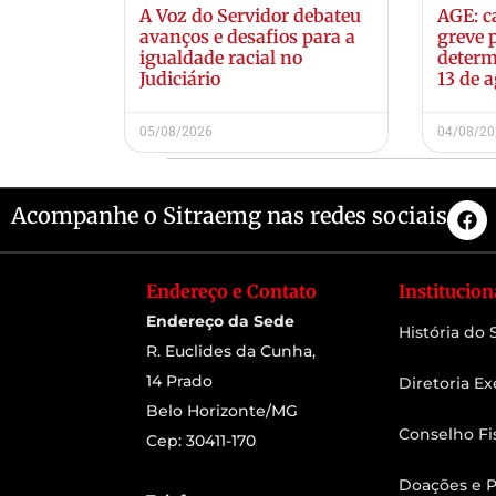
A Voz do Servidor debateu
AGE: c
avanços e desafios para a
greve 
igualdade racial no
determ
Judiciário
13 de 
05/08/2026
04/08/2
Acompanhe o Sitraemg nas redes sociais
Endereço e Contato
Institucion
Endereço da Sede
História do
R. Euclides da Cunha,
14 Prado
Diretoria Ex
Belo Horizonte/MG
Conselho Fi
Cep: 30411-170
Doações e P