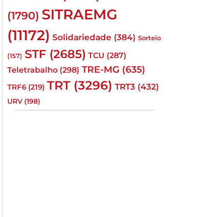
SITRAEMG
(1790)
(11172)
Solidariedade
(384)
Sorteio
STF
(2685)
TCU
(287)
(157)
TRE-MG
(635)
Teletrabalho
(298)
TRT
(3296)
TRT3
(432)
TRF6
(219)
URV
(198)