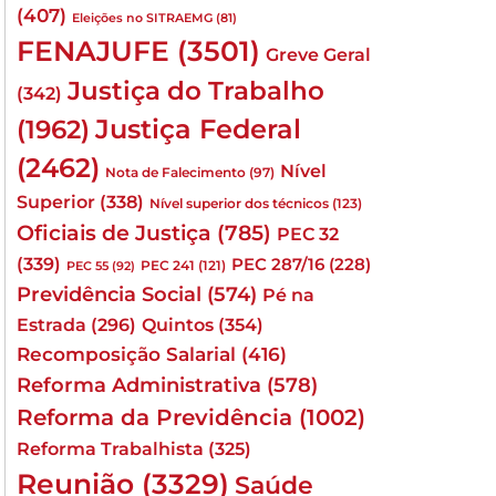
(407)
Eleições no SITRAEMG
(81)
FENAJUFE
(3501)
Greve Geral
Justiça do Trabalho
(342)
Justiça Federal
(1962)
(2462)
Nível
Nota de Falecimento
(97)
Superior
(338)
Nível superior dos técnicos
(123)
Oficiais de Justiça
(785)
PEC 32
(339)
PEC 287/16
(228)
PEC 241
(121)
PEC 55
(92)
Previdência Social
(574)
Pé na
Quintos
(354)
Estrada
(296)
Recomposição Salarial
(416)
Reforma Administrativa
(578)
Reforma da Previdência
(1002)
Reforma Trabalhista
(325)
Reunião
(3329)
Saúde