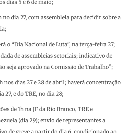
os dias 5 e 6 de maio;
h no dia 27, com assembleia para decidir sobre a
ia;
á o “Dia Nacional de Luta”, na terça-feira 27;
odada de assembleias setoriais; indicativo de
 não seja aprovado na Comissão de Trabalho”;
h nos dias 27 e 28 de abril; haverá concentração
a 27, e do TRE, no dia 28;
ções de 1h na JF da Rio Branco, TRE e
ezuela (dia 29); envio de representantes a
ivo de greve a partir do dia 6, condicionado ao