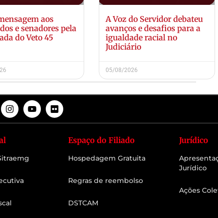
 mensagem aos
A Voz do Servidor debateu
dos e senadores pela
avanços e desafios para a
ada do Veto 45
igualdade racial no
Judiciário
026
05/08/2026
al
Espaço do Filiado
Jurídico
 Sitraemg
Hospedagem Gratuita
Apresenta
Jurídico
ecutiva
Regras de reembolso
Ações Cole
scal
DSTCAM