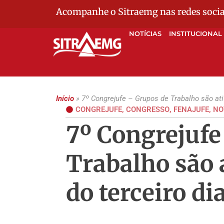
Acompanhe o Sitraemg nas redes socia
NOTÍCIAS
INSTITUCIONAL
Início
»
7º Congrejufe – Grupos de Trabalho são ativ
CONGREJUFE
,
CONGRESSO
,
FENAJUFE
,
NO
7º Congrejufe
Trabalho são 
do terceiro di