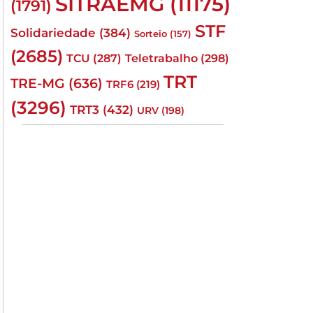
SITRAEMG
(11175)
(1791)
STF
Solidariedade
(384)
Sorteio
(157)
(2685)
TCU
(287)
Teletrabalho
(298)
TRT
TRE-MG
(636)
TRF6
(219)
(3296)
TRT3
(432)
URV
(198)