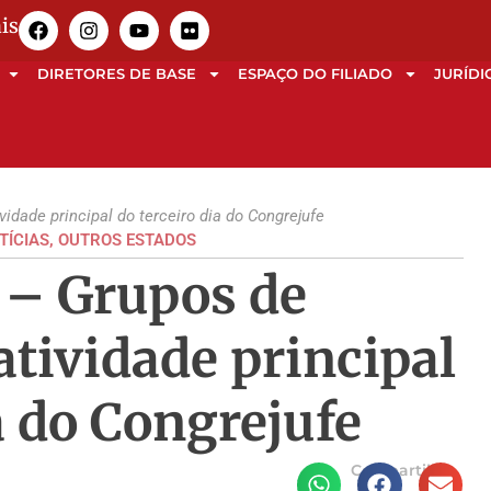
is
DIRETORES DE BASE
ESPAÇO DO FILIADO
JURÍDI
idade principal do terceiro dia do Congrejufe
TÍCIAS
,
OUTROS ESTADOS
 – Grupos de
atividade principal
a do Congrejufe
Compartilhe