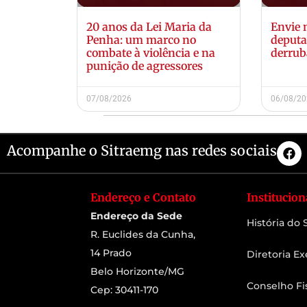
20 anos da Lei Maria da
Envie
Penha: um marco no
deputa
combate à violência e na
derrub
punição de agressores
07/08/2026
06/08/2
Acompanhe o Sitraemg nas redes sociais
Endereço e Contato
Institucion
Endereço da Sede
História do
R. Euclides da Cunha,
14 Prado
Diretoria Ex
Belo Horizonte/MG
Conselho Fi
Cep: 30411-170