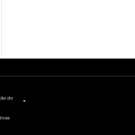
ção do
tivas