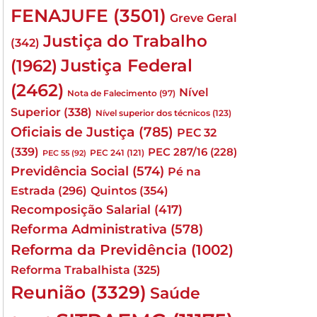
FENAJUFE
(3501)
Greve Geral
Justiça do Trabalho
(342)
Justiça Federal
(1962)
(2462)
Nível
Nota de Falecimento
(97)
Superior
(338)
Nível superior dos técnicos
(123)
Oficiais de Justiça
(785)
PEC 32
(339)
PEC 287/16
(228)
PEC 241
(121)
PEC 55
(92)
Previdência Social
(574)
Pé na
Quintos
(354)
Estrada
(296)
Recomposição Salarial
(417)
Reforma Administrativa
(578)
Reforma da Previdência
(1002)
Reforma Trabalhista
(325)
Reunião
(3329)
Saúde