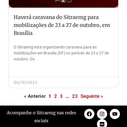
Haverá caravana do Sitraemg para
mobilizações de 23 a 27 de outubro, em
Brasília
O Sitraemg está organizando caravana para as
mobilizações em Brasília (DF) no período de 23 a 27 de
outubro. Os
06/10/2023
« Anterior
1
2
3
…
23
Seguinte »
Acompanhe o Sitraemg nas redes
sociais