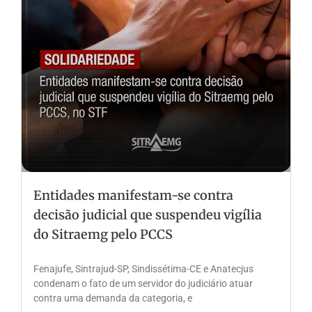
Entidades manifestam-se contra
decisão judicial que suspendeu vigília
do Sitraemg pelo PCCS
Fenajufe, Sintrajud-SP, Sindissétima-CE e Anatecjus
condenam o fato de um servidor do judiciário atuar
contra uma demanda da categoria, e