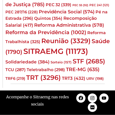
de Justiça
(785)
PEC 32
(339)
PEC 241
(121)
PEC 55
(92)
Previdência Social
(574)
Pé na
PEC 287/16
(228)
Quintos
(354)
Recomposição
Estrada
(296)
Reforma Administrativa
(578)
Salarial
(417)
Reforma da Previdência
(1002)
Reforma
Reunião
(3329)
Saúde
Trabalhista
(325)
SITRAEMG
(11173)
(1790)
STF
(2685)
Solidariedade
(384)
Sorteio
(157)
TRE-MG
(635)
TCU
(287)
Teletrabalho
(298)
TRT
(3296)
TRT3
(432)
TRF6
(219)
URV
(198)
Acompanhe o Sitraemg nas redes
sociais