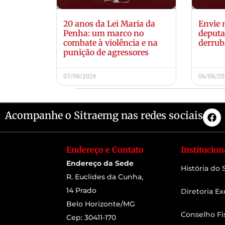
20 anos da Lei Maria da
Envie
Penha: um marco no
deputa
combate à violência e na
derrub
punição de agressores
07/08/2026
06/08/2
Acompanhe o Sitraemg nas redes sociais
Endereço e Contato
Institucion
Endereço da Sede
História do
R. Euclides da Cunha,
14 Prado
Diretoria Ex
Belo Horizonte/MG
Conselho Fi
Cep: 30411-170