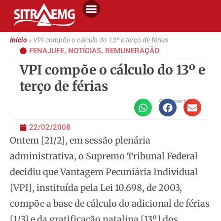
Início
»
VPI compõe o cálculo do 13º e terço de férias
FENAJUFE
,
NOTÍCIAS
,
REMUNERAÇÃO
VPI compõe o cálculo do 13º e
terço de férias
Compartilhe
22/02/2008
Ontem [21/2], em sessão plenária
administrativa, o Supremo Tribunal Federal
decidiu que Vantagem Pecuniária Individual
[VPI], instituída pela Lei 10.698,
de 2003,
compõe a base de cálculo do adicional de férias
[1/3] e da gratificação natalina [13º] dos