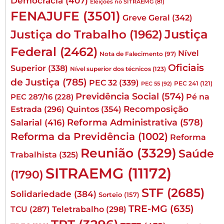
Democracia
(407)
Eleições no SITRAEMG
(81)
FENAJUFE
(3501)
Greve Geral
(342)
Justiça
Justiça do Trabalho
(1962)
Federal
(2462)
Nível
Nota de Falecimento
(97)
Oficiais
Superior
(338)
Nível superior dos técnicos
(123)
de Justiça
(785)
PEC 32
(339)
PEC 241
(121)
PEC 55
(92)
Previdência Social
(574)
Pé na
PEC 287/16
(228)
Quintos
(354)
Recomposição
Estrada
(296)
Reforma Administrativa
(578)
Salarial
(416)
Reforma da Previdência
(1002)
Reforma
Reunião
(3329)
Saúde
Trabalhista
(325)
SITRAEMG
(11172)
(1790)
STF
(2685)
Solidariedade
(384)
Sorteio
(157)
TRE-MG
(635)
TCU
(287)
Teletrabalho
(298)