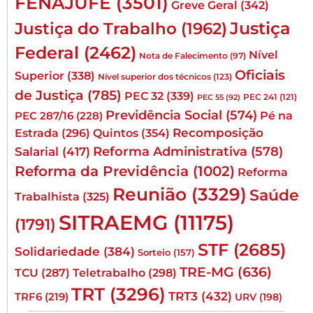
FENAJUFE
(3501)
Greve Geral
(342)
Justiça
Justiça do Trabalho
(1962)
Federal
(2462)
Nível
Nota de Falecimento
(97)
Oficiais
Superior
(338)
Nível superior dos técnicos
(123)
de Justiça
(785)
PEC 32
(339)
PEC 241
(121)
PEC 55
(92)
Previdência Social
(574)
Pé na
PEC 287/16
(228)
Quintos
(354)
Recomposição
Estrada
(296)
Reforma Administrativa
(578)
Salarial
(417)
Reforma da Previdência
(1002)
Reforma
Reunião
(3329)
Saúde
Trabalhista
(325)
SITRAEMG
(11175)
(1791)
STF
(2685)
Solidariedade
(384)
Sorteio
(157)
TRE-MG
(636)
TCU
(287)
Teletrabalho
(298)
TRT
(3296)
TRT3
(432)
TRF6
(219)
URV
(198)