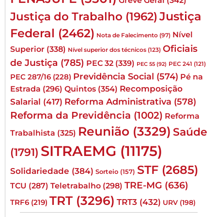
Greve Geral
(342)
Justiça
Justiça do Trabalho
(1962)
Federal
(2462)
Nível
Nota de Falecimento
(97)
Oficiais
Superior
(338)
Nível superior dos técnicos
(123)
de Justiça
(785)
PEC 32
(339)
PEC 241
(121)
PEC 55
(92)
Previdência Social
(574)
Pé na
PEC 287/16
(228)
Quintos
(354)
Recomposição
Estrada
(296)
Reforma Administrativa
(578)
Salarial
(417)
Reforma da Previdência
(1002)
Reforma
Reunião
(3329)
Saúde
Trabalhista
(325)
SITRAEMG
(11175)
(1791)
STF
(2685)
Solidariedade
(384)
Sorteio
(157)
TRE-MG
(636)
TCU
(287)
Teletrabalho
(298)
TRT
(3296)
TRT3
(432)
TRF6
(219)
URV
(198)