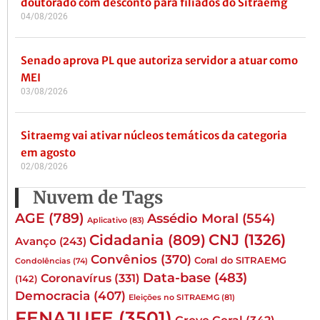
doutorado com desconto para filiados do Sitraemg
04/08/2026
Senado aprova PL que autoriza servidor a atuar como
MEI
03/08/2026
Sitraemg vai ativar núcleos temáticos da categoria
em agosto
02/08/2026
Nuvem de Tags
AGE
(789)
Assédio Moral
(554)
Aplicativo
(83)
CNJ
(1326)
Cidadania
(809)
Avanço
(243)
Convênios
(370)
Coral do SITRAEMG
Condolências
(74)
Data-base
(483)
Coronavírus
(331)
(142)
Democracia
(407)
Eleições no SITRAEMG
(81)
FENAJUFE
(3501)