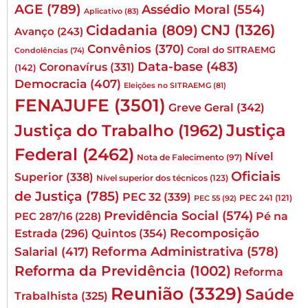
AGE
(789)
Assédio Moral
(554)
Aplicativo
(83)
CNJ
(1326)
Cidadania
(809)
Avanço
(243)
Convênios
(370)
Coral do SITRAEMG
Condolências
(74)
Data-base
(483)
Coronavírus
(331)
(142)
Democracia
(407)
Eleições no SITRAEMG
(81)
FENAJUFE
(3501)
Greve Geral
(342)
Justiça
Justiça do Trabalho
(1962)
Federal
(2462)
Nível
Nota de Falecimento
(97)
Oficiais
Superior
(338)
Nível superior dos técnicos
(123)
de Justiça
(785)
PEC 32
(339)
PEC 241
(121)
PEC 55
(92)
Previdência Social
(574)
Pé na
PEC 287/16
(228)
Quintos
(354)
Recomposição
Estrada
(296)
Reforma Administrativa
(578)
Salarial
(417)
Reforma da Previdência
(1002)
Reforma
Reunião
(3329)
Saúde
Trabalhista
(325)