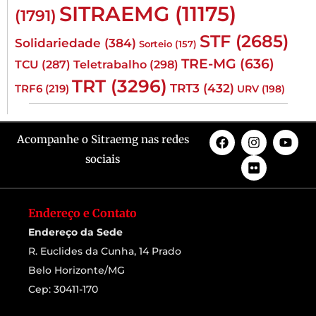
SITRAEMG
(11175)
(1791)
STF
(2685)
Solidariedade
(384)
Sorteio
(157)
TRE-MG
(636)
TCU
(287)
Teletrabalho
(298)
TRT
(3296)
TRT3
(432)
TRF6
(219)
URV
(198)
Acompanhe o Sitraemg nas redes
sociais
Endereço e Contato
Endereço da Sede
R. Euclides da Cunha, 14 Prado
Belo Horizonte/MG
Cep: 30411-170