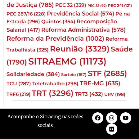
de Justiça
(785)
PEC 32
(339)
PEC 241
(121)
PEC 55
(92)
Previdência Social
(574)
Pé na
PEC 287/16
(228)
Quintos
(354)
Recomposição
Estrada
(296)
Reforma Administrativa
(578)
Salarial
(417)
Reforma da Previdência
(1002)
Reforma
Reunião
(3329)
Saúde
Trabalhista
(325)
SITRAEMG
(11173)
(1790)
STF
(2685)
Solidariedade
(384)
Sorteio
(157)
TRE-MG
(635)
TCU
(287)
Teletrabalho
(298)
TRT
(3296)
TRT3
(432)
TRF6
(219)
URV
(198)
Acompanhe o Sitraemg nas redes
sociais