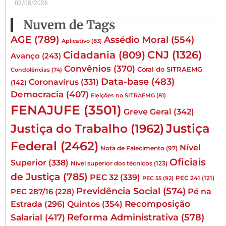
02/08/2026
Nuvem de Tags
AGE
(789)
Assédio Moral
(554)
Aplicativo
(83)
CNJ
(1326)
Cidadania
(809)
Avanço
(243)
Convênios
(370)
Coral do SITRAEMG
Condolências
(74)
Data-base
(483)
Coronavírus
(331)
(142)
Democracia
(407)
Eleições no SITRAEMG
(81)
FENAJUFE
(3501)
Greve Geral
(342)
Justiça
Justiça do Trabalho
(1962)
Federal
(2462)
Nível
Nota de Falecimento
(97)
Oficiais
Superior
(338)
Nível superior dos técnicos
(123)
de Justiça
(785)
PEC 32
(339)
PEC 241
(121)
PEC 55
(92)
Previdência Social
(574)
Pé na
PEC 287/16
(228)
Quintos
(354)
Recomposição
Estrada
(296)
Reforma Administrativa
(578)
Salarial
(417)