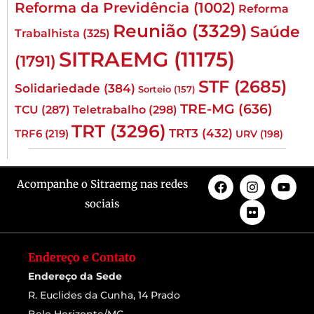
Reforma da Previdência
(1002)
Reforma
Reunião
(3329)
Saúde
Trabalhista
(325)
SITRAEMG
(11175)
(1791)
STF
(2685)
Solidariedade
(384)
Sorteio
(157)
TRE-MG
(636)
TCU
(287)
Teletrabalho
(298)
TRT
(3296)
TRT3
(432)
TRF6
(219)
URV
(198)
Acompanhe o Sitraemg nas redes
sociais
Endereço e Contato
Endereço da Sede
R. Euclides da Cunha, 14 Prado
Belo Horizonte/MG