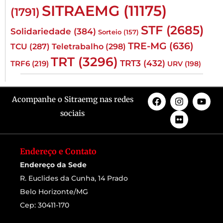
SITRAEMG
(11175)
(1791)
STF
(2685)
Solidariedade
(384)
Sorteio
(157)
TRE-MG
(636)
TCU
(287)
Teletrabalho
(298)
TRT
(3296)
TRT3
(432)
TRF6
(219)
URV
(198)
Acompanhe o Sitraemg nas redes
sociais
Endereço e Contato
Endereço da Sede
R. Euclides da Cunha, 14 Prado
Belo Horizonte/MG
Cep: 30411-170