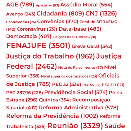
AGE
(789)
Assédio Moral
(554)
Aplicativo
(83)
CNJ
(1326)
Cidadania
(809)
Avanço
(243)
Convênios
(370)
Coral do SITRAEMG
Condolências
(74)
Data-base
(483)
Coronavírus
(331)
(142)
Democracia
(407)
Eleições no SITRAEMG
(81)
FENAJUFE
(3501)
Greve Geral
(342)
Justiça
Justiça do Trabalho
(1962)
Federal
(2462)
Nível
Nota de Falecimento
(97)
Oficiais
Superior
(338)
Nível superior dos técnicos
(123)
de Justiça
(785)
PEC 32
(339)
PEC 241
(121)
PEC 55
(92)
Previdência Social
(574)
Pé na
PEC 287/16
(228)
Quintos
(354)
Recomposição
Estrada
(296)
Reforma Administrativa
(578)
Salarial
(417)
Reforma da Previdência
(1002)
Reforma
Reunião
(3329)
Saúde
Trabalhista
(325)