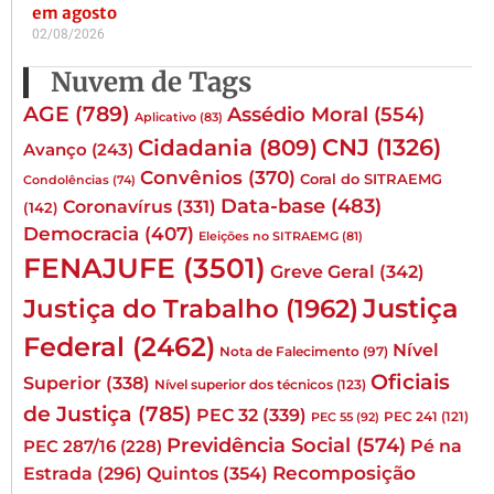
em agosto
02/08/2026
Nuvem de Tags
AGE
(789)
Assédio Moral
(554)
Aplicativo
(83)
CNJ
(1326)
Cidadania
(809)
Avanço
(243)
Convênios
(370)
Coral do SITRAEMG
Condolências
(74)
Data-base
(483)
Coronavírus
(331)
(142)
Democracia
(407)
Eleições no SITRAEMG
(81)
FENAJUFE
(3501)
Greve Geral
(342)
Justiça
Justiça do Trabalho
(1962)
Federal
(2462)
Nível
Nota de Falecimento
(97)
Oficiais
Superior
(338)
Nível superior dos técnicos
(123)
de Justiça
(785)
PEC 32
(339)
PEC 241
(121)
PEC 55
(92)
Previdência Social
(574)
Pé na
PEC 287/16
(228)
Quintos
(354)
Recomposição
Estrada
(296)