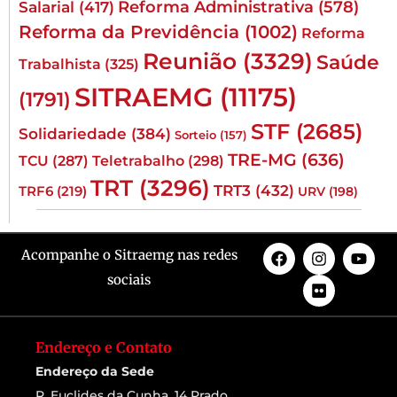
Reforma Administrativa
(578)
Salarial
(417)
Reforma da Previdência
(1002)
Reforma
Reunião
(3329)
Saúde
Trabalhista
(325)
SITRAEMG
(11175)
(1791)
STF
(2685)
Solidariedade
(384)
Sorteio
(157)
TRE-MG
(636)
TCU
(287)
Teletrabalho
(298)
TRT
(3296)
TRT3
(432)
TRF6
(219)
URV
(198)
Acompanhe o Sitraemg nas redes
sociais
Endereço e Contato
Endereço da Sede
R. Euclides da Cunha, 14 Prado