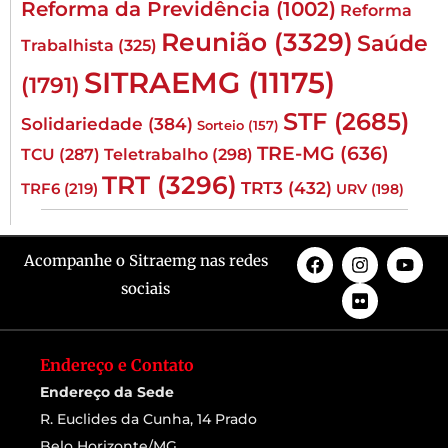
Reforma da Previdência
(1002)
Reforma
Reunião
(3329)
Saúde
Trabalhista
(325)
SITRAEMG
(11175)
(1791)
STF
(2685)
Solidariedade
(384)
Sorteio
(157)
TRE-MG
(636)
TCU
(287)
Teletrabalho
(298)
TRT
(3296)
TRT3
(432)
TRF6
(219)
URV
(198)
Acompanhe o Sitraemg nas redes
sociais
Endereço e Contato
Endereço da Sede
R. Euclides da Cunha, 14 Prado
Belo Horizonte/MG