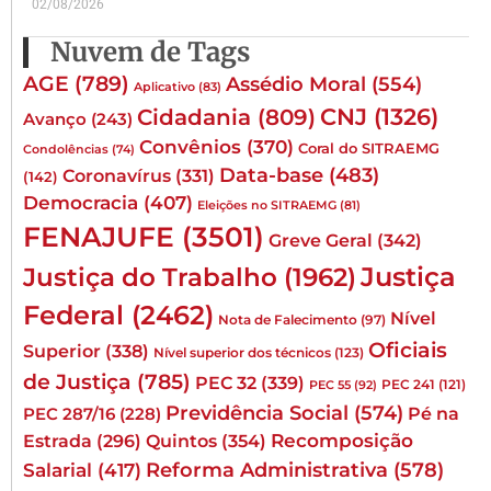
02/08/2026
Nuvem de Tags
AGE
(789)
Assédio Moral
(554)
Aplicativo
(83)
CNJ
(1326)
Cidadania
(809)
Avanço
(243)
Convênios
(370)
Coral do SITRAEMG
Condolências
(74)
Data-base
(483)
Coronavírus
(331)
(142)
Democracia
(407)
Eleições no SITRAEMG
(81)
FENAJUFE
(3501)
Greve Geral
(342)
Justiça
Justiça do Trabalho
(1962)
Federal
(2462)
Nível
Nota de Falecimento
(97)
Oficiais
Superior
(338)
Nível superior dos técnicos
(123)
de Justiça
(785)
PEC 32
(339)
PEC 241
(121)
PEC 55
(92)
Previdência Social
(574)
Pé na
PEC 287/16
(228)
Quintos
(354)
Recomposição
Estrada
(296)
Reforma Administrativa
(578)
Salarial
(417)