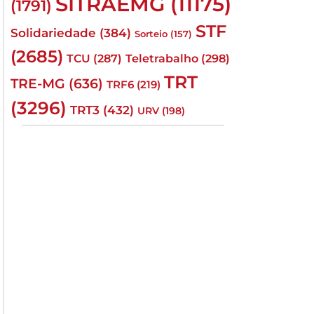
SITRAEMG
(11175)
(1791)
STF
Solidariedade
(384)
Sorteio
(157)
(2685)
TCU
(287)
Teletrabalho
(298)
TRT
TRE-MG
(636)
TRF6
(219)
(3296)
TRT3
(432)
URV
(198)