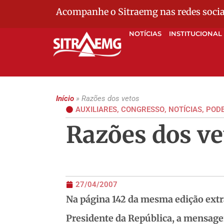
Acompanhe o Sitraemg nas redes socia
NOTÍCIAS
INSTITUCIONAL
Início
»
Razões dos vetos
AUXILIARES
,
CONGRESSO
,
NOTÍCIAS
,
PODE
Razões dos ve
27/04/2007
Na página 142 da mesma edição extr
Presidente da República, a mensagem 