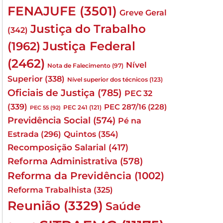
FENAJUFE
(3501)
Greve Geral
Justiça do Trabalho
(342)
Justiça Federal
(1962)
(2462)
Nível
Nota de Falecimento
(97)
Superior
(338)
Nível superior dos técnicos
(123)
Oficiais de Justiça
(785)
PEC 32
(339)
PEC 287/16
(228)
PEC 241
(121)
PEC 55
(92)
Previdência Social
(574)
Pé na
Quintos
(354)
Estrada
(296)
Recomposição Salarial
(417)
Reforma Administrativa
(578)
Reforma da Previdência
(1002)
Reforma Trabalhista
(325)
Reunião
(3329)
Saúde