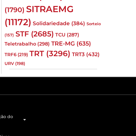
SITRAEMG
(1790)
(11172)
Solidariedade
(384)
Sorteio
STF
(2685)
TCU
(287)
(157)
TRE-MG
(635)
Teletrabalho
(298)
TRT
(3296)
TRT3
(432)
TRF6
(219)
URV
(198)
ção do