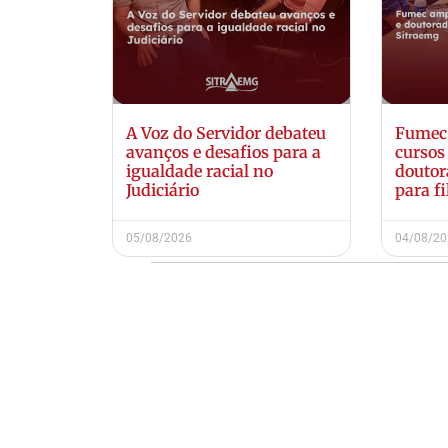
A Voz do Servidor debateu
Fumec 
avanços e desafios para a
cursos
igualdade racial no
doutor
Judiciário
para f
05/08/2026
04/08/2