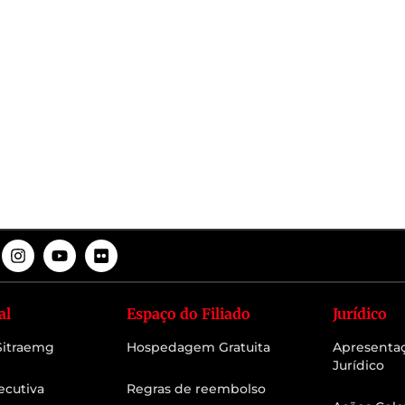
al
Espaço do Filiado
Jurídico
 Sitraemg
Hospedagem Gratuita
Apresenta
Jurídico
ecutiva
Regras de reembolso