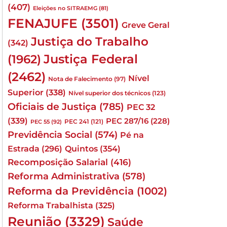
(407)
Eleições no SITRAEMG
(81)
FENAJUFE
(3501)
Greve Geral
Justiça do Trabalho
(342)
Justiça Federal
(1962)
(2462)
Nível
Nota de Falecimento
(97)
Superior
(338)
Nível superior dos técnicos
(123)
Oficiais de Justiça
(785)
PEC 32
(339)
PEC 287/16
(228)
PEC 241
(121)
PEC 55
(92)
Previdência Social
(574)
Pé na
Quintos
(354)
Estrada
(296)
Recomposição Salarial
(416)
Reforma Administrativa
(578)
Reforma da Previdência
(1002)
Reforma Trabalhista
(325)
Reunião
(3329)
Saúde