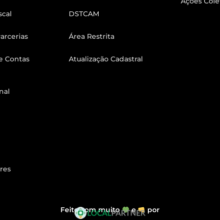
Ações Cole
scal
DSTCAM
arcerias
Área Restrita
e Contas
Atualização Cadastral
nal
res
Feito com muito
e
por