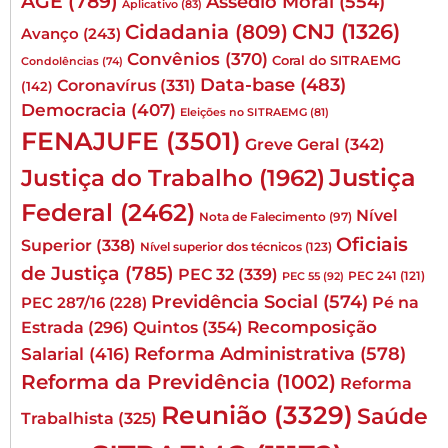
AGE
(789)
Assédio Moral
(554)
Aplicativo
(83)
CNJ
(1326)
Cidadania
(809)
Avanço
(243)
Convênios
(370)
Coral do SITRAEMG
Condolências
(74)
Data-base
(483)
Coronavírus
(331)
(142)
Democracia
(407)
Eleições no SITRAEMG
(81)
FENAJUFE
(3501)
Greve Geral
(342)
Justiça
Justiça do Trabalho
(1962)
Federal
(2462)
Nível
Nota de Falecimento
(97)
Oficiais
Superior
(338)
Nível superior dos técnicos
(123)
de Justiça
(785)
PEC 32
(339)
PEC 241
(121)
PEC 55
(92)
Previdência Social
(574)
Pé na
PEC 287/16
(228)
Quintos
(354)
Recomposição
Estrada
(296)
Reforma Administrativa
(578)
Salarial
(416)
Reforma da Previdência
(1002)
Reforma
Reunião
(3329)
Saúde
Trabalhista
(325)