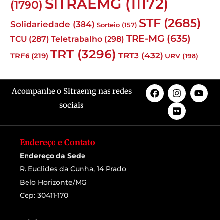
SITRAEMG
(11172)
(1790)
STF
(2685)
Solidariedade
(384)
Sorteio
(157)
TRE-MG
(635)
TCU
(287)
Teletrabalho
(298)
TRT
(3296)
TRT3
(432)
TRF6
(219)
URV
(198)
Acompanhe o Sitraemg nas redes
sociais
Endereço e Contato
Endereço da Sede
R. Euclides da Cunha, 14 Prado
Belo Horizonte/MG
Cep: 30411-170