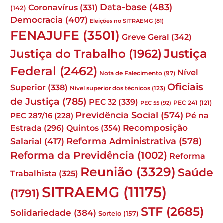
Data-base
(483)
Coronavírus
(331)
(142)
Democracia
(407)
Eleições no SITRAEMG
(81)
FENAJUFE
(3501)
Greve Geral
(342)
Justiça
Justiça do Trabalho
(1962)
Federal
(2462)
Nível
Nota de Falecimento
(97)
Oficiais
Superior
(338)
Nível superior dos técnicos
(123)
de Justiça
(785)
PEC 32
(339)
PEC 241
(121)
PEC 55
(92)
Previdência Social
(574)
Pé na
PEC 287/16
(228)
Quintos
(354)
Recomposição
Estrada
(296)
Reforma Administrativa
(578)
Salarial
(417)
Reforma da Previdência
(1002)
Reforma
Reunião
(3329)
Saúde
Trabalhista
(325)
SITRAEMG
(11175)
(1791)
STF
(2685)
Solidariedade
(384)
Sorteio
(157)