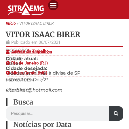
Início
»
VITOR ISAAC BIRER
VITOR ISAAC BIRER
Publicado em
06/07/2021
POSIÇÃO
Justiça do Trabalho
Agente de segurança
Cidade atual:
LOCAL
Macaé
Rio de Janeiro (RJ)
Cidade desejada:
Cidades próximas à divisa de SP
Minas Gerais (MG)
estável em Dez/21
MENSAGEM
vitorbirer@hotmail.com
CONTATO
Busca
Notícias por Data