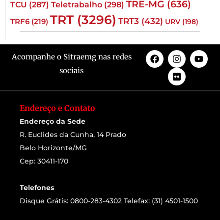
TRE-MG
(636)
TCU
(287)
Teletrabalho
(298)
TRT
(3296)
TRT3
(432)
TRF6
(219)
URV
(198)
Acompanhe o Sitraemg nas redes
sociais
Endereço e Contato
Endereço da Sede
R. Euclides da Cunha, 14 Prado
Belo Horizonte/MG
Cep: 30411-170
Telefones
Disque Grátis: 0800-283-4302 Telefax: (31) 4501-1500