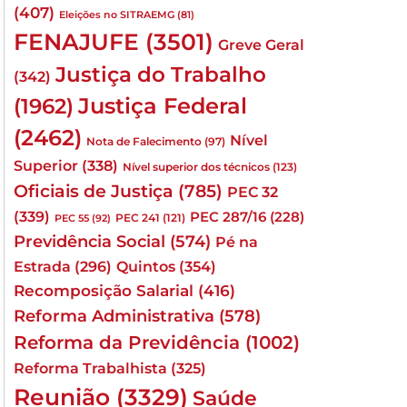
(407)
Eleições no SITRAEMG
(81)
FENAJUFE
(3501)
Greve Geral
Justiça do Trabalho
(342)
Justiça Federal
(1962)
(2462)
Nível
Nota de Falecimento
(97)
Superior
(338)
Nível superior dos técnicos
(123)
Oficiais de Justiça
(785)
PEC 32
(339)
PEC 287/16
(228)
PEC 241
(121)
PEC 55
(92)
Previdência Social
(574)
Pé na
Quintos
(354)
Estrada
(296)
Recomposição Salarial
(416)
Reforma Administrativa
(578)
Reforma da Previdência
(1002)
Reforma Trabalhista
(325)
Reunião
(3329)
Saúde