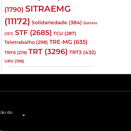
SITRAEMG
(1790)
(11172)
Solidariedade
(384)
Sorteio
STF
(2685)
TCU
(287)
(157)
TRE-MG
(635)
Teletrabalho
(298)
TRT
(3296)
TRT3
(432)
TRF6
(219)
URV
(198)
ção do