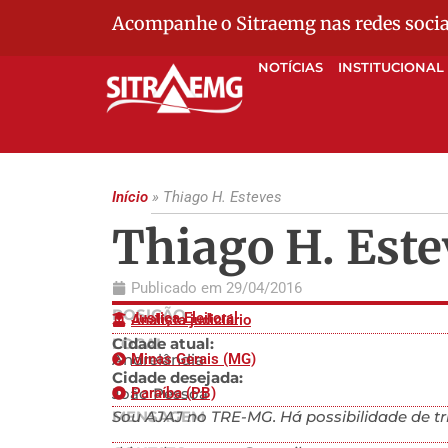
Acompanhe o Sitraemg nas redes socia
NOTÍCIAS
INSTITUCIONAL
Início
»
Thiago H. Esteves
Thiago H. Este
Publicado em
29/04/2016
POSIÇÃO
Justiça Eleitoral
Analista judiciário
LOCAL
Cidade atual:
Andrelândia
Minas Gerais (MG)
Cidade desejada:
João Pessoa
Paraíba (PB)
MENSAGEM
Sou AJAJ no TRE-MG. Há possibilidade de t