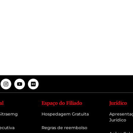
al
Espaço do Filiado
Jurídico
 Sitraemg
Hospedagem Gratuita
Apresenta
Jurídico
ecutiva
Regras de reembolso