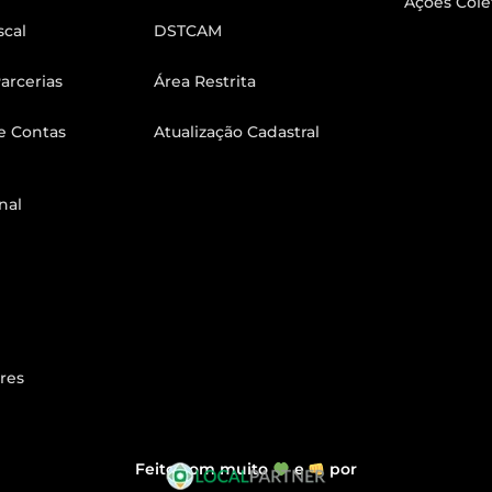
Ações Cole
scal
DSTCAM
arcerias
Área Restrita
e Contas
Atualização Cadastral
nal
res
Feito com muito
e
por