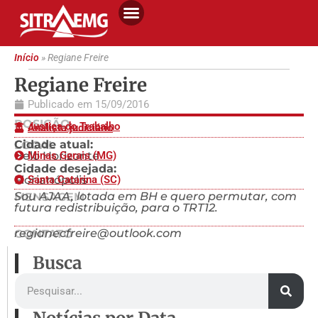
Início
»
Regiane Freire
Regiane Freire
Publicado em
15/09/2016
POSIÇÃO
Justiça do Trabalho
Analista judiciário
Cidade atual:
LOCAL
Belo Horizonte
Minas Gerais (MG)
Cidade desejada:
Florianópolis
Santa Catarina (SC)
Sou AJAA, lotada em BH e quero permutar, com
MENSAGEM
futura redistribuição, para o TRT12.
regianecfreire@outlook.com
CONTATO
Busca