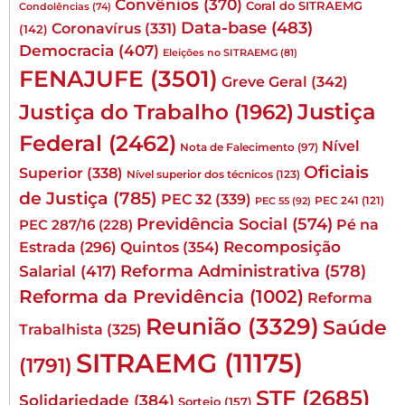
Convênios
(370)
Coral do SITRAEMG
Condolências
(74)
Data-base
(483)
Coronavírus
(331)
(142)
Democracia
(407)
Eleições no SITRAEMG
(81)
FENAJUFE
(3501)
Greve Geral
(342)
Justiça
Justiça do Trabalho
(1962)
Federal
(2462)
Nível
Nota de Falecimento
(97)
Oficiais
Superior
(338)
Nível superior dos técnicos
(123)
de Justiça
(785)
PEC 32
(339)
PEC 241
(121)
PEC 55
(92)
Previdência Social
(574)
Pé na
PEC 287/16
(228)
Quintos
(354)
Recomposição
Estrada
(296)
Reforma Administrativa
(578)
Salarial
(417)
Reforma da Previdência
(1002)
Reforma
Reunião
(3329)
Saúde
Trabalhista
(325)
SITRAEMG
(11175)
(1791)
STF
(2685)
Solidariedade
(384)
Sorteio
(157)