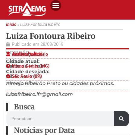
Início
»
Luiza Fontoura Ribeiro
Luiza Fontoura Ribeiro
Publicado em
28/03/2019
POSIÇÃO
Justiça Federal
Analista judiciário
Cidade atual:
LOCAL
Patos de Minas
Minas Gerais (MG)
Cidade desejada:
Ribeirão Preto
São Paulo (SP)
Almejo Ribeirão Preto ou cidades próximas.
MENSAGEM
luizafribeiro.lfr@gmail.com
CONTATO
Busca
Notícias por Data