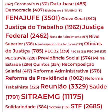
Data-base
(483)
Coronavírus
(331)
(142)
Democracia
(407)
Eleições no SITRAEMG
(81)
FENAJUFE
(3501)
Greve Geral
(342)
Justiça
Justiça do Trabalho
(1962)
Federal
(2462)
Nível
Nota de Falecimento
(97)
Oficiais
Superior
(338)
Nível superior dos técnicos
(123)
de Justiça
(785)
PEC 32
(339)
PEC 241
(121)
PEC 55
(92)
Previdência Social
(574)
Pé na
PEC 287/16
(228)
Quintos
(354)
Recomposição
Estrada
(296)
Reforma Administrativa
(578)
Salarial
(417)
Reforma da Previdência
(1002)
Reforma
Reunião
(3329)
Saúde
Trabalhista
(325)
SITRAEMG
(11175)
(1791)
STF
(2685)
Solidariedade
(384)
Sorteio
(157)