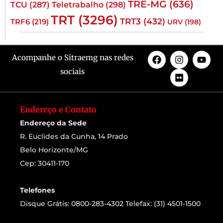
TRE-MG
(636)
TCU
(287)
Teletrabalho
(298)
TRT
(3296)
TRT3
(432)
TRF6
(219)
URV
(198)
Acompanhe o Sitraemg nas redes
sociais
Endereço e Contato
Endereço da Sede
R. Euclides da Cunha, 14 Prado
Belo Horizonte/MG
Cep: 30411-170
Telefones
Disque Grátis: 0800-283-4302 Telefax: (31) 4501-1500