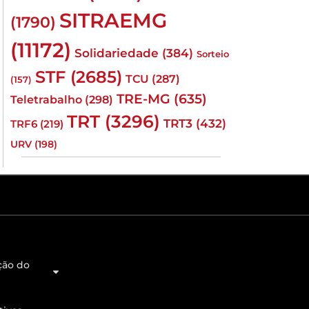
SITRAEMG
(1790)
(11172)
Solidariedade
(384)
Sorteio
STF
(2685)
TCU
(287)
(157)
TRE-MG
(635)
Teletrabalho
(298)
TRT
(3296)
TRT3
(432)
TRF6
(219)
URV
(198)
ção do