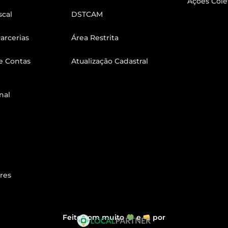
Ações Cole
scal
DSTCAM
arcerias
Área Restrita
e Contas
Atualização Cadastral
nal
res
Feito com muito
e
por