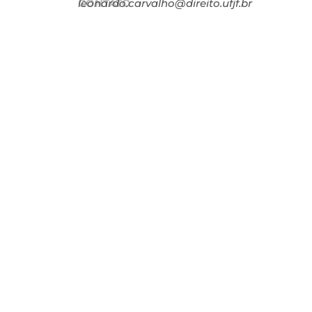
CONTATO
leonardo.carvalho@direito.ufjf.br