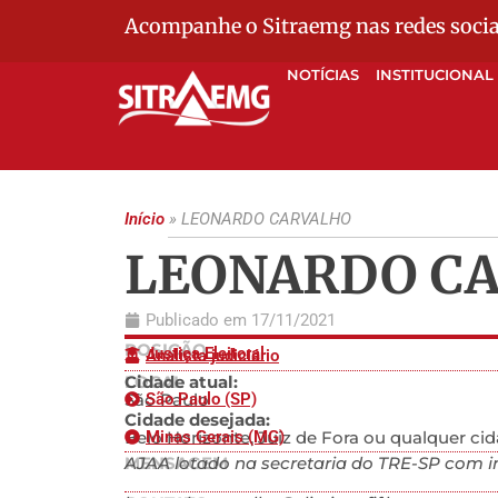
Acompanhe o Sitraemg nas redes socia
NOTÍCIAS
INSTITUCIONAL
Início
»
LEONARDO CARVALHO
LEONARDO C
Publicado em
17/11/2021
POSIÇÃO
Justiça Eleitoral
Analista judiciário
LOCAL
Cidade atual:
São Paulo
São Paulo (SP)
Cidade desejada:
Belo Horizonte, Juiz de Fora ou qualquer c
Minas Gerais (MG)
MENSAGEM
AJAA lotado na secretaria do TRE-SP com in