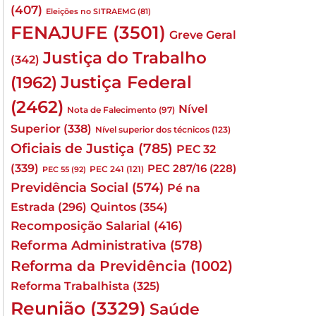
(407)
Eleições no SITRAEMG
(81)
FENAJUFE
(3501)
Greve Geral
Justiça do Trabalho
(342)
Justiça Federal
(1962)
(2462)
Nível
Nota de Falecimento
(97)
Superior
(338)
Nível superior dos técnicos
(123)
Oficiais de Justiça
(785)
PEC 32
(339)
PEC 287/16
(228)
PEC 241
(121)
PEC 55
(92)
Previdência Social
(574)
Pé na
Quintos
(354)
Estrada
(296)
Recomposição Salarial
(416)
Reforma Administrativa
(578)
Reforma da Previdência
(1002)
Reforma Trabalhista
(325)
Reunião
(3329)
Saúde