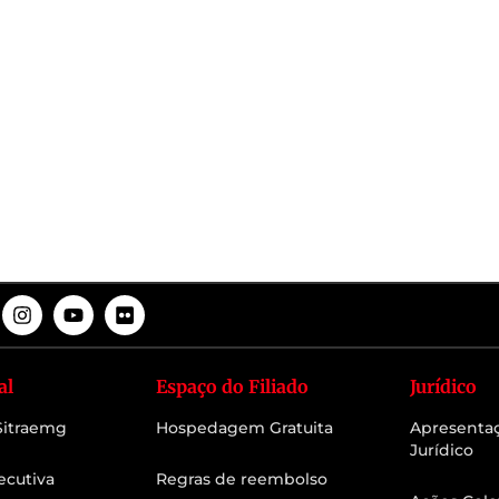
al
Espaço do Filiado
Jurídico
 Sitraemg
Hospedagem Gratuita
Apresenta
Jurídico
ecutiva
Regras de reembolso