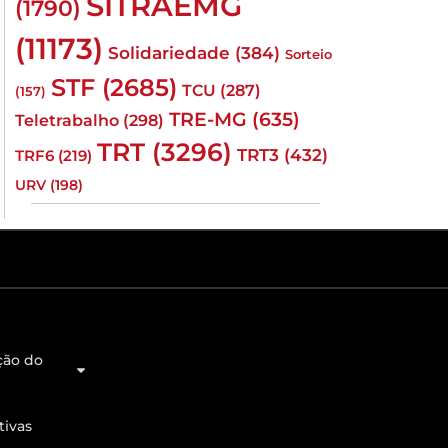
SITRAEMG
(1790)
(11173)
Solidariedade
(384)
Sorteio
STF
(2685)
TCU
(287)
(157)
TRE-MG
(635)
Teletrabalho
(298)
TRT
(3296)
TRT3
(432)
TRF6
(219)
URV
(198)
ção do
tivas