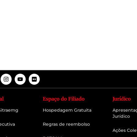
al
Espaço do Filiado
Jurídico
 Sitraemg
Hospedagem Gratuita
Apresenta
Jurídico
ecutiva
Regras de reembolso
Ações Cole