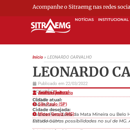
Acompanhe o Sitraemg nas redes socia
NOTÍCIAS
INSTITUCIONAL
Início
»
LEONARDO CARVALHO
LEONARDO C
Publicado em
22/03/2022
POSIÇÃO
Justiça Eleitoral
Analista judiciário
LOCAL
Cidade atual:
São Paulo
São Paulo (SP)
Cidade desejada:
Juiz de Fora, Zona da Mata Mineira ou Belo 
Minas Gerais (MG)
MENSAGEM
Estudo outras possibilidades no sul de MG.