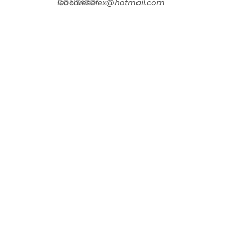
CONTATO
leocaresefex@hotmail.com