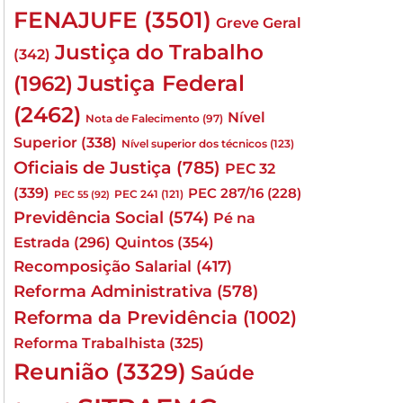
FENAJUFE
(3501)
Greve Geral
Justiça do Trabalho
(342)
Justiça Federal
(1962)
(2462)
Nível
Nota de Falecimento
(97)
Superior
(338)
Nível superior dos técnicos
(123)
Oficiais de Justiça
(785)
PEC 32
(339)
PEC 287/16
(228)
PEC 241
(121)
PEC 55
(92)
Previdência Social
(574)
Pé na
Quintos
(354)
Estrada
(296)
Recomposição Salarial
(417)
Reforma Administrativa
(578)
Reforma da Previdência
(1002)
Reforma Trabalhista
(325)
Reunião
(3329)
Saúde