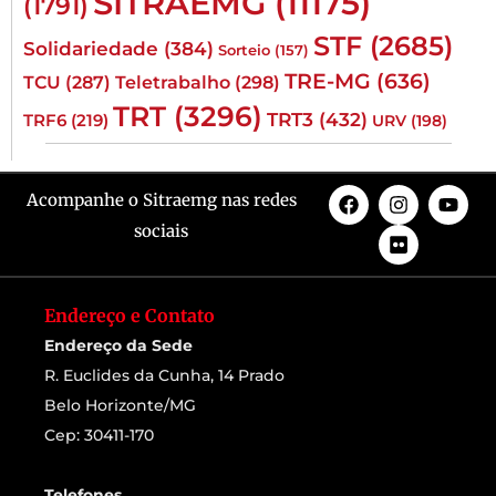
SITRAEMG
(11175)
(1791)
STF
(2685)
Solidariedade
(384)
Sorteio
(157)
TRE-MG
(636)
TCU
(287)
Teletrabalho
(298)
TRT
(3296)
TRT3
(432)
TRF6
(219)
URV
(198)
Acompanhe o Sitraemg nas redes
sociais
Endereço e Contato
Endereço da Sede
R. Euclides da Cunha, 14 Prado
Belo Horizonte/MG
Cep: 30411-170
Telefones