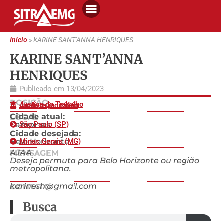
Início
»
KARINE SANT’ANNA HENRIQUES
KARINE SANT’ANNA
HENRIQUES
Publicado em
13/04/2023
POSIÇÃO
Justiça do Trabalho
Analista judiciário
Cidade atual:
LOCAL
Campinas
São Paulo (SP)
Cidade desejada:
Belo Horizonte
Minas Gerais (MG)
AJAA
MENSAGEM
Desejo permuta para Belo Horizonte ou região
metropolitana.
karinesh@gmail.com
CONTATO
Busca