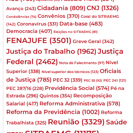
CNJ
(1326)
Cidadania
(809)
Avanço
(243)
Convênios
(370)
Coral do SITRAEMG
Condolências
(74)
Data-base
(483)
Coronavírus
(331)
(142)
Democracia
(407)
Eleições no SITRAEMG
(81)
FENAJUFE
(3501)
Greve Geral
(342)
Justiça
Justiça do Trabalho
(1962)
Federal
(2462)
Nível
Nota de Falecimento
(97)
Oficiais
Superior
(338)
Nível superior dos técnicos
(123)
de Justiça
(785)
PEC 32
(339)
PEC 241
(121)
PEC 55
(92)
Previdência Social
(574)
Pé na
PEC 287/16
(228)
Quintos
(354)
Recomposição
Estrada
(296)
Reforma Administrativa
(578)
Salarial
(417)
Reforma da Previdência
(1002)
Reforma
Reunião
(3329)
Saúde
Trabalhista
(325)