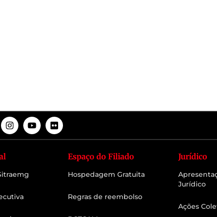
al
Espaço do Filiado
Jurídico
 Sitraemg
Hospedagem Gratuita
Apresenta
Jurídico
ecutiva
Regras de reembolso
Ações Cole