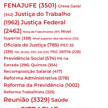
FENAJUFE
(3501)
Greve Geral
Justiça do Trabalho
(342)
Justiça Federal
(1962)
(2462)
Nível
Nota de Falecimento
(97)
Superior
(338)
Nível superior dos técnicos
(123)
Oficiais de Justiça
(785)
PEC 32
(339)
PEC 287/16
(228)
PEC 241
(121)
PEC 55
(92)
Previdência Social
(574)
Pé na
Quintos
(354)
Estrada
(296)
Recomposição Salarial
(417)
Reforma Administrativa
(578)
Reforma da Previdência
(1002)
Reforma Trabalhista
(325)
Reunião
(3329)
Saúde