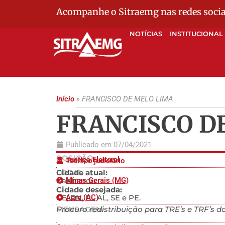
Acompanhe o Sitraemg nas redes socia
NOTÍCIAS
INSTITUCIONAL
Início
»
FRANCISCO DE MELO LIMA
FRANCISCO D
Publicado em
07/04/2021
POSIÇÃO
Justiça Eleitoral
Técnico judiciário
LOCAL
Cidade atual:
Itanhandu
Minas Gerais (MG)
Cidade desejada:
CE, RN, PI, AL, SE e PE.
Acre (AC)
MENSAGEM
Procuro redistribuição para TRE’s e TRF’s do