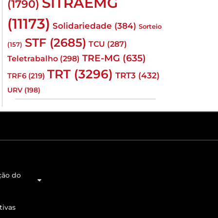
SITRAEMG
(1790)
(11173)
Solidariedade
(384)
Sorteio
STF
(2685)
TCU
(287)
(157)
TRE-MG
(635)
Teletrabalho
(298)
TRT
(3296)
TRT3
(432)
TRF6
(219)
URV
(198)
ção do
tivas