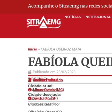
Acompanhe o Sitraemg nas redes socia
NOTÍCIAS
INSTITUCIONAL
Início
»
FABÍOLA QUEIROZ MAIA
FABÍOLA QUE
Publicado em
23/02/2023
POSIÇÃO
Justiça Federal
Analista judiciário
LOCAL
Cidade atual:
Patos de Minas
Minas Gerais (MG)
Cidade desejada:
Ribeirão Preto
São Paulo (SP)
MENSAGEM
Cidades destino:
Ribeirão Preto/SP