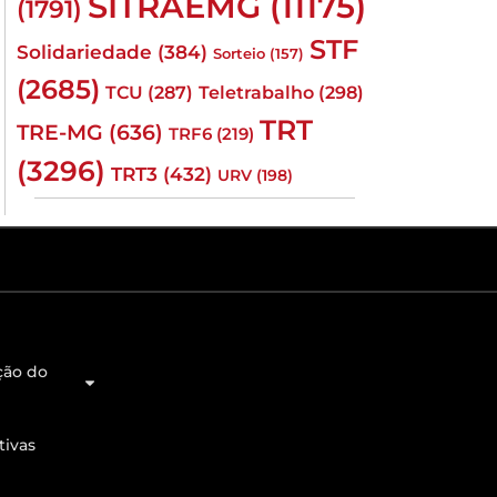
SITRAEMG
(11175)
(1791)
STF
Solidariedade
(384)
Sorteio
(157)
(2685)
TCU
(287)
Teletrabalho
(298)
TRT
TRE-MG
(636)
TRF6
(219)
(3296)
TRT3
(432)
URV
(198)
ção do
tivas