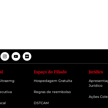
al
Espaço do Filiado
Jurídico
 Sitraemg
Hospedagem Gratuita
Apresenta
Jurídico
ecutiva
Regras de reembolso
Ações Cole
scal
DSTCAM