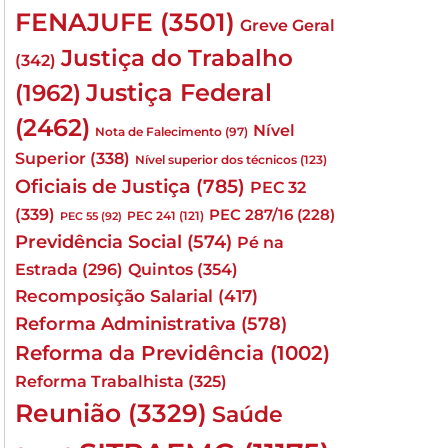
FENAJUFE
(3501)
Greve Geral
Justiça do Trabalho
(342)
Justiça Federal
(1962)
(2462)
Nível
Nota de Falecimento
(97)
Superior
(338)
Nível superior dos técnicos
(123)
Oficiais de Justiça
(785)
PEC 32
(339)
PEC 287/16
(228)
PEC 241
(121)
PEC 55
(92)
Previdência Social
(574)
Pé na
Quintos
(354)
Estrada
(296)
Recomposição Salarial
(417)
Reforma Administrativa
(578)
Reforma da Previdência
(1002)
Reforma Trabalhista
(325)
Reunião
(3329)
Saúde