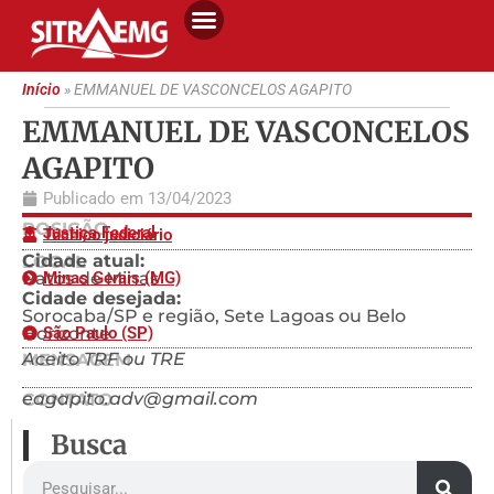
Início
»
EMMANUEL DE VASCONCELOS AGAPITO
EMMANUEL DE VASCONCELOS
AGAPITO
Publicado em
13/04/2023
POSIÇÃO
Justiça Federal
Técnico judiciário
Cidade atual:
LOCAL
Patos de Minas
Minas Gerais (MG)
Cidade desejada:
Sorocaba/SP e região, Sete Lagoas ou Belo
Horizonte
São Paulo (SP)
Aceito TRF ou TRE
MENSAGEM
eagapito.adv@gmail.com
CONTATO
Busca