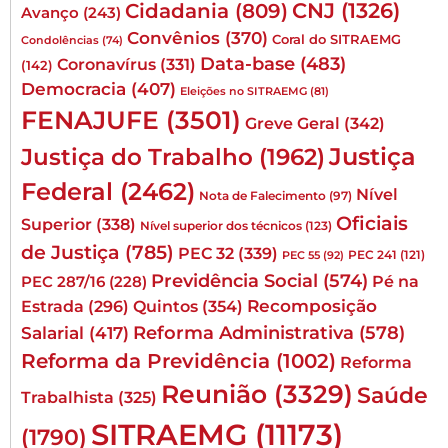
CNJ
(1326)
Cidadania
(809)
Avanço
(243)
Convênios
(370)
Coral do SITRAEMG
Condolências
(74)
Data-base
(483)
Coronavírus
(331)
(142)
Democracia
(407)
Eleições no SITRAEMG
(81)
FENAJUFE
(3501)
Greve Geral
(342)
Justiça
Justiça do Trabalho
(1962)
Federal
(2462)
Nível
Nota de Falecimento
(97)
Oficiais
Superior
(338)
Nível superior dos técnicos
(123)
de Justiça
(785)
PEC 32
(339)
PEC 241
(121)
PEC 55
(92)
Previdência Social
(574)
Pé na
PEC 287/16
(228)
Quintos
(354)
Recomposição
Estrada
(296)
Reforma Administrativa
(578)
Salarial
(417)
Reforma da Previdência
(1002)
Reforma
Reunião
(3329)
Saúde
Trabalhista
(325)
SITRAEMG
(11173)
(1790)