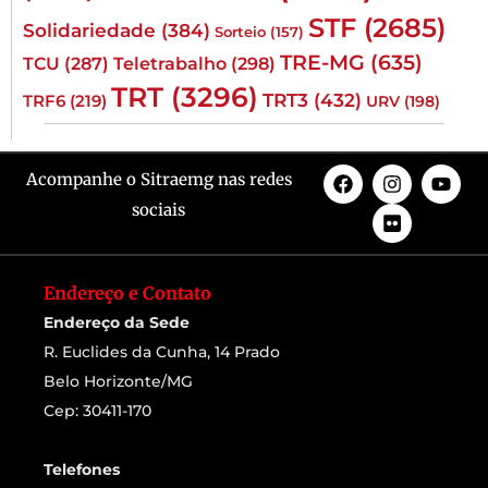
STF
(2685)
Solidariedade
(384)
Sorteio
(157)
TRE-MG
(635)
TCU
(287)
Teletrabalho
(298)
TRT
(3296)
TRT3
(432)
TRF6
(219)
URV
(198)
Acompanhe o Sitraemg nas redes
sociais
Endereço e Contato
Endereço da Sede
R. Euclides da Cunha, 14 Prado
Belo Horizonte/MG
Cep: 30411-170
Telefones