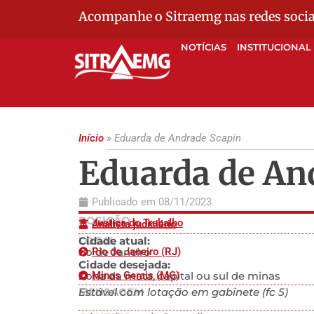
Acompanhe o Sitraemg nas redes socia
NOTÍCIAS
INSTITUCIONAL
Início
»
Eduarda de Andrade Scapin
Eduarda de An
Publicado em
08/11/2023
POSIÇÃO
Justiça do Trabalho
Analista judiciário
LOCAL
Cidade atual:
rio de Janeiro
Rio de Janeiro (RJ)
Cidade desejada:
Zona da mata, capital ou sul de minas
Minas Gerais (MG)
MENSAGEM
Estável com lotação em gabinete (fc 5)