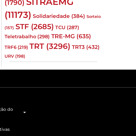
SITRAEMG
(1790)
(11173)
Solidariedade
(384)
Sorteio
STF
(2685)
TCU
(287)
(157)
TRE-MG
(635)
Teletrabalho
(298)
TRT
(3296)
TRT3
(432)
TRF6
(219)
URV
(198)
ção do
tivas