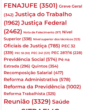
FENAJUFE
(3501)
Greve Geral
Justiça do Trabalho
(342)
Justiça Federal
(1962)
(2462)
Nível
Nota de Falecimento
(97)
Superior
(338)
Nível superior dos técnicos
(123)
Oficiais de Justiça
(785)
PEC 32
(339)
PEC 287/16
(228)
PEC 241
(121)
PEC 55
(92)
Previdência Social
(574)
Pé na
Quintos
(354)
Estrada
(296)
Recomposição Salarial
(417)
Reforma Administrativa
(578)
Reforma da Previdência
(1002)
Reforma Trabalhista
(325)
Reunião
(3329)
Saúde