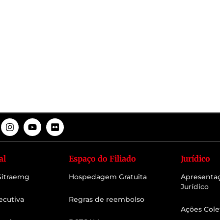
al
Espaço do Filiado
Jurídico
 Sitraemg
Hospedagem Gratuita
Apresenta
Jurídico
ecutiva
Regras de reembolso
Ações Cole