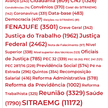
CNJ
(1326)
Cidadania
(809)
Avanço
(243)
Convênios
(370)
Coral do SITRAEMG
Condolências
(74)
Data-base
(483)
Coronavírus
(331)
(142)
Democracia
(407)
Eleições no SITRAEMG
(81)
FENAJUFE
(3501)
Greve Geral
(342)
Justiça
Justiça do Trabalho
(1962)
Federal
(2462)
Nível
Nota de Falecimento
(97)
Oficiais
Superior
(338)
Nível superior dos técnicos
(123)
de Justiça
(785)
PEC 32
(339)
PEC 241
(121)
PEC 55
(92)
Previdência Social
(574)
Pé na
PEC 287/16
(228)
Quintos
(354)
Recomposição
Estrada
(296)
Reforma Administrativa
(578)
Salarial
(416)
Reforma da Previdência
(1002)
Reforma
Reunião
(3329)
Saúde
Trabalhista
(325)
SITRAEMG
(11172)
(1790)