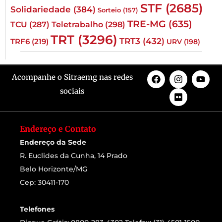
STF
(2685)
Solidariedade
(384)
Sorteio
(157)
TRE-MG
(635)
TCU
(287)
Teletrabalho
(298)
TRT
(3296)
TRT3
(432)
TRF6
(219)
URV
(198)
Acompanhe o Sitraemg nas redes
sociais
Endereço e Contato
Endereço da Sede
R. Euclides da Cunha, 14 Prado
Belo Horizonte/MG
Cep: 30411-170
Telefones