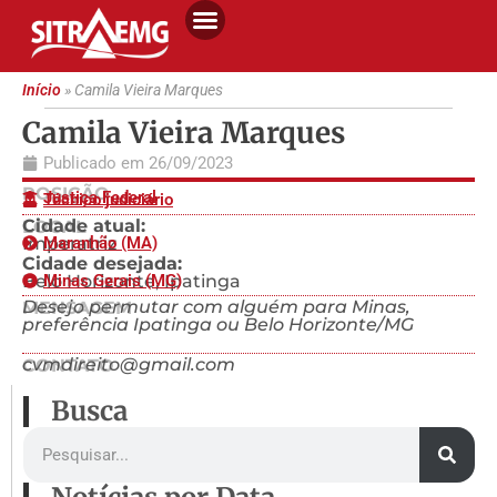
Início
»
Camila Vieira Marques
Camila Vieira Marques
Publicado em
26/09/2023
POSIÇÃO
Justiça Federal
Técnico judiciário
Cidade atual:
LOCAL
Imperatriz
Maranhão (MA)
Cidade desejada:
Belo Horizonte, Ipatinga
Minas Gerais (MG)
Desejo permutar com alguém para Minas,
MENSAGEM
preferência Ipatinga ou Belo Horizonte/MG
cvmdireito@gmail.com
CONTATO
Busca