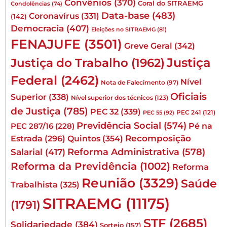
Convênios
(370)
Coral do SITRAEMG
Condolências
(74)
Data-base
(483)
Coronavírus
(331)
(142)
Democracia
(407)
Eleições no SITRAEMG
(81)
FENAJUFE
(3501)
Greve Geral
(342)
Justiça
Justiça do Trabalho
(1962)
Federal
(2462)
Nível
Nota de Falecimento
(97)
Oficiais
Superior
(338)
Nível superior dos técnicos
(123)
de Justiça
(785)
PEC 32
(339)
PEC 241
(121)
PEC 55
(92)
Previdência Social
(574)
Pé na
PEC 287/16
(228)
Quintos
(354)
Recomposição
Estrada
(296)
Reforma Administrativa
(578)
Salarial
(417)
Reforma da Previdência
(1002)
Reforma
Reunião
(3329)
Saúde
Trabalhista
(325)
SITRAEMG
(11175)
(1791)
STF
(2685)
Solidariedade
(384)
Sorteio
(157)