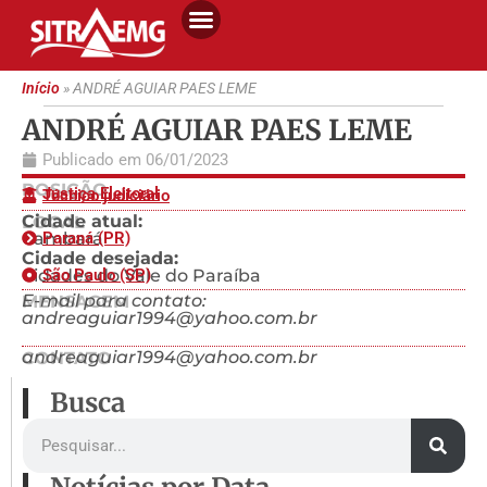
Início
»
ANDRÉ AGUIAR PAES LEME
ANDRÉ AGUIAR PAES LEME
Publicado em
06/01/2023
POSIÇÃO
Justiça Eleitoral
Técnico judiciário
Cidade atual:
LOCAL
Cambará
Paraná (PR)
Cidade desejada:
Cidades do Vale do Paraíba
São Paulo (SP)
E-mail para contato:
MENSAGEM
andreaguiar1994@yahoo.com.br
andreaguiar1994@yahoo.com.br
CONTATO
Busca